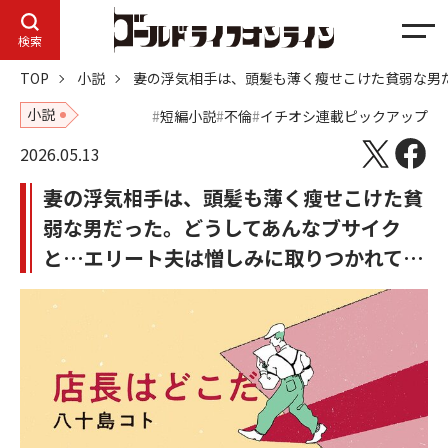
メ
検索
ニ
TOP
小説
妻の浮気相手は、頭髪も薄く瘦せこけた貧弱な男
ュ
ー
小説
短編小説
不倫
イチオシ連載ピックアップ
2026.05.13
妻の浮気相手は、頭髪も薄く瘦せこけた貧
弱な男だった。どうしてあんなブサイク
と…エリート夫は憎しみに取りつかれて…