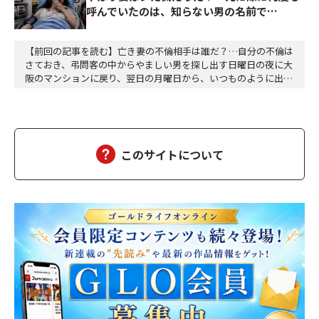
呼んでいたのは、知らない男の名前で…
【前回の記事を読む】亡き妻の不倫相手は誰だ？…自分の不倫は
さておき、弔問客の中からやましい男を探し出す日曜日の夜に大
阪のマンションに戻り、翌日の月曜日から、いつものように出勤
した。達郎は、部下を伴って昼食に出た。途中の大阪駅前第二ビ
ルと第三ビルの間で、交通事故があった。ちょうど、救急車が来
て、けが人が運ばれるところだった。智子もあのようにして、運
ばれたのだろうか……ついつい達郎は、智子が運ばれる…
このサイトについて