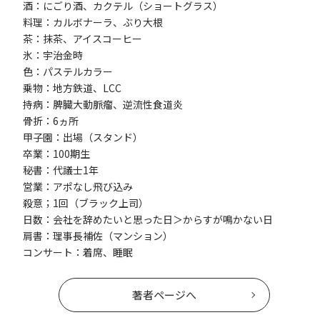
酒：にごり酒、カクテル（ショートグラス）
料理：カルボナーラ、ぶり大根
茶：抹茶、アイスコーヒー
氷：宇治金時
色：パステルカラー
乗物：地方鉄道、LCC
持病：脾臓大動脈瘤、逆流性食道炎
骨折：6ヵ所
甲子園：出場（スタンド）
卒業：100期生
秘書：代議士1年
営業：アポなし飛び込み
殺意；1回（ブラック上司）
日数：会社を辞めたいと思った日＞からすが鳴かない日
肩書：理事長補佐（マンション）
コンサート：着席、睡眠
著者ページへ