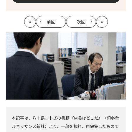
前回
次回
最
の
の
最
初
記
記
新
事
事
へ
へ
本記事は、八十島コト氏の書籍『店長はどこだ』（幻冬舎
ルネッサンス新社）より、一部を抜粋、再編集したもので