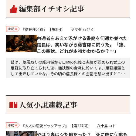
編集部イチオシ記事
小説
『信長様と猿』
【第5回】
ヤマダ ハジメ
内通者をあえて泳がせる――書簡を何通か並べた
信長は、笑いながら藤吉郎に問うた。「猿、
この書状、どれが本物かわかるか？…」
儂は、草履取りの雑用係から日頃の忠義と実績が認められ武士の
足軽に取り立てられた後、桶狭間の合戦に於いては、足軽組頭と
して出陣していたな。その頃の信長様との会話を想い出すとこん
な秘話があったわ。「殿、桶狭間の戦ですが、拙者も組頭として
参加しておりました。勝てる相手とは思えないほど兵の差があり
もうした。確か今川勢1万2000に対し織田勢はわずか3000あま
り。どうして勝てたのか、未だにわかりません。…
人気小説連載記事
小説
『大人の恋愛ピックアップ』
【第227回】
八十島 コト
やはり妻はシた側だった？ 死に際に何度も