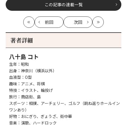
この記事の連載一覧
前回
次回
最
の
の
最
初
記
記
新
事
事
著者詳細
へ
へ
八十島 コト
生年：昭和
出身：神奈川（横浜以外）
血液型：O型
趣味：アニメ、将棋
特技：イラスト、輪投げ
旅行：商店街、島
スポーツ：相撲、アーチェリー、ゴルフ（跳ね返りホールイン
ワンあり）
好物：おにぎり、ぎょうざ、街中華
音楽：演歌、ハードロック