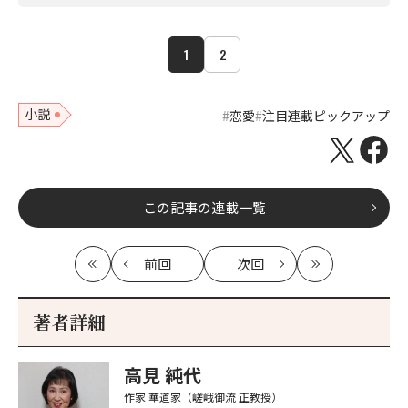
1
2
小説
恋愛
注目連載ピックアップ
この記事の連載一覧
前回
次回
最
の
の
最
初
記
記
新
事
事
著者詳細
へ
へ
高見 純代
作家
華道家（嵯峨御流 正教授）