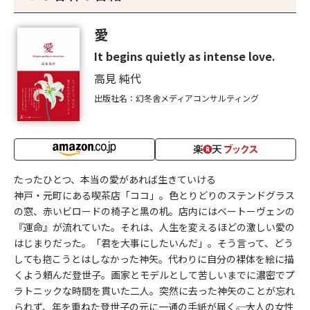
愛
It begins quietly as intense love.
高見 純代
出版社名：幻冬舎メディアコンサルティング
たったひとつ、本当の愛があれば生きていける
神戸・元町にある喫茶店「ココ」。色とりどりのステンドグラス
の窓、赤いビロードの椅子と黒の机。店内にはベートーヴェンの
『運命』が流れていた。それは、人生を変えるほどの激しい愛の
はじまりだった。「君を大事にしたいんだ」。そう言って、どう
しても抱こうとはしなかった神矢。代わりに自分の裸体を絵に描
くよう頼んだ登世子。画家とモデルとして苦しいまでに濃密でプ
ラトニックな時間を貫いた二人。突然に去った神矢のことが忘れ
られず、年を重ねた登世子の元に一通の手紙が届く――。大人の女性