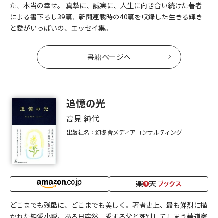
た、本当の幸せ。 真摯に、誠実に、人生に向き合い続けた著者
による書下ろし39篇、新聞連載時の40篇を収録した生きる輝き
と愛がいっぱいの、エッセイ集。
書籍ページへ
追憶の光
高見 純代
出版社名：幻冬舎メディアコンサルティング
どこまでも残酷に、どこまでも美しく。著者史上、最も鮮烈に描
かれた純愛小説。ある日突然、愛する父と死別してしまう華道家