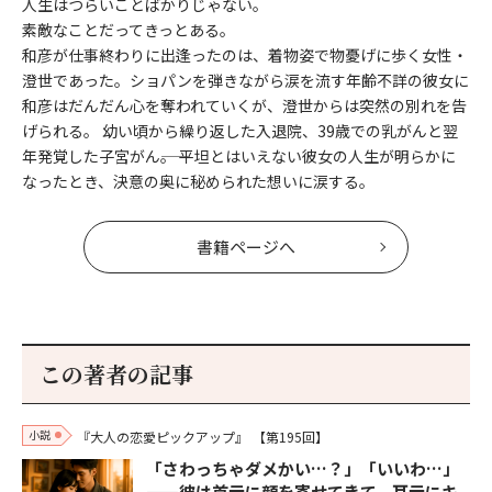
人生はつらいことばかりじゃない。
素敵なことだってきっとある。
和彦が仕事終わりに出逢ったのは、着物姿で物憂げに歩く女性・
澄世であった。ショパンを弾きながら涙を流す年齢不詳の彼女に
和彦はだんだん心を奪われていくが、澄世からは突然の別れを告
げられる。 幼い頃から繰り返した入退院、39歳での乳がんと翌
年発覚した子宮がん――。 平坦とはいえない彼女の人生が明らかに
なったとき、決意の奥に秘められた想いに涙する。
書籍ページへ
この著者の記事
小説
『大人の恋愛ピックアップ』
【第195回】
「さわっちゃダメかい…？」「いいわ…」
——彼は首元に顔を寄せてきて、耳元にキ