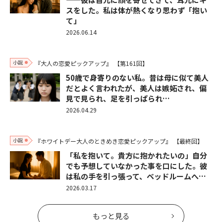
スをした。私は体が熱くなり思わず「抱い
て」
2026.06.14
小説
『大人の恋愛ピックアップ』
【第161回】
50歳で身寄りのない私。昔は母に似て美人
だとよく言われたが、美人は嫉妬され、偏
見で見られ、足を引っぱられ…
2026.04.29
小説
『ホワイトデー大人のときめき恋愛ピックアップ』
【最終回】
「私を抱いて。貴方に抱かれたいの」自分
でも予想していなかった事を口にした。彼
は私の手を引っ張って、ベッドルームへ…
2026.03.17
もっと見る