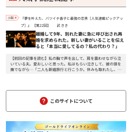
小説
『夢を叶えた、バツイチ香子と最強の恋男［人気連載ピックアッ
プ］』
【第22回】
武 きき
離婚して9年、別れた妻に急に呼び出され再
婚を求められた。新しい妻がいることを伝え
ると「本当に愛してるの？私の代わり？」
【前回の記事を読む】私の胸で声を出して、肩を震わせながら泣
いている夫。愛おしいと思った。私はもらい泣きして、彼の頭を
撫でながら…「二人も新婚旅行と行こうか。休みも取れたし、仕
事はリモートで出来るし。ホテルも別で二泊予約したよ」「本
当！ 嬉しい。ねぇ、叔母様達も一緒に過ごしましょう」「香子
はいいの？」「もちろんよ。早く電話して」「父さん、僕達、二
泊延長するけどどうする？ ああ、分かった。じゃ、一泊…
このサイトについて