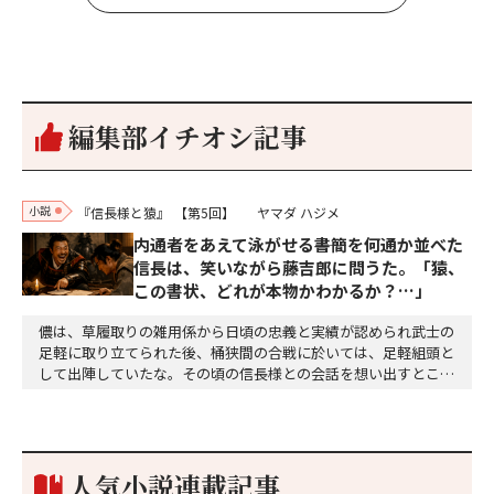
編集部イチオシ記事
小説
『信長様と猿』
【第5回】
ヤマダ ハジメ
内通者をあえて泳がせる――書簡を何通か並べた
信長は、笑いながら藤吉郎に問うた。「猿、
この書状、どれが本物かわかるか？…」
儂は、草履取りの雑用係から日頃の忠義と実績が認められ武士の
足軽に取り立てられた後、桶狭間の合戦に於いては、足軽組頭と
して出陣していたな。その頃の信長様との会話を想い出すとこん
な秘話があったわ。「殿、桶狭間の戦ですが、拙者も組頭として
参加しておりました。勝てる相手とは思えないほど兵の差があり
もうした。確か今川勢1万2000に対し織田勢はわずか3000あま
り。どうして勝てたのか、未だにわかりません。…
人気小説連載記事