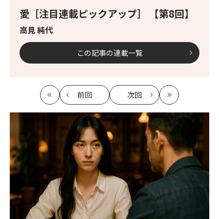
愛［注目連載ピックアップ］ 【第8回】
高見 純代
この記事の連載一覧
前回
次回
最
の
の
最
初
記
記
新
事
事
へ
へ