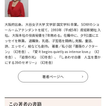
大阪府出身。 大谷女子大学 文学部 国文学科 卒業。 SONYのショ
ールームアテンダントを経て、1993年（平成5年）産経新聞社 入
社。 大阪本社の役員秘書を7年務める。在職中に、夕刊1面にエ
ッセイを執筆。 退職後、乳癌、子宮癌を闘病し克服。童話、
詩、エッセイ、絵なども創作。 著書／私小説『薔薇のノクター
ン』（幻冬舎）、『愛 It begins quietly as intense love.』（幻
冬舎）、『追憶の光』（幻冬舎）、『しあわせ白書 人生を豊か
にする39のセオリー』（幻冬舎）
著者ページへ
この著者の書籍