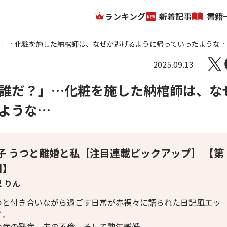
ランキング
新着記事
書籍
？」…化粧を施した納棺師は、なぜか逃げるように帰っていったような…
2025.09.13
誰だ？」…化粧を施した納棺師は、な
ような…
子 うつと離婚と私［注目連載ピックアップ］ 【第
回】
 りん
つと付き合いながら過ごす日常が赤裸々に語られた日記風エッ
イ。
つ病の発症、夫の不倫、そして熟年離婚。