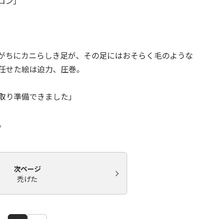
ロン」
がちにカニらしき足が、その足にはおそらく毛のような
任せた絵は迫力、圧巻。
取り準備できました」
兄。
次ページ
禿げた