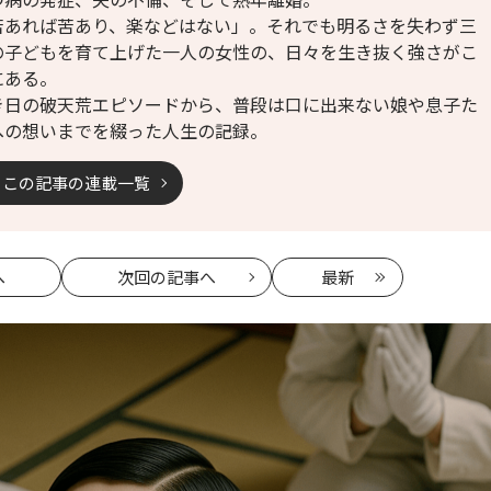
苦あれば苦あり、楽などはない」。それでも明るさを失わず三
の子どもを育て上げた一人の女性の、日々を生き抜く強さがこ
にある。
き日の破天荒エピソードから、普段は口に出来ない娘や息子た
への想いまでを綴った人生の記録。
この記事の連載一覧
へ
次回
の記事へ
最新