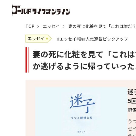
TOP
エッセイ
妻の死に化粧を見て「これは誰だ
エッセイ
エッセイ
詩
人気連載ピックアップ
妻の死に化粧を見て「これは
か逃げるように帰っていった
迷
5
野沢
う
セ
う