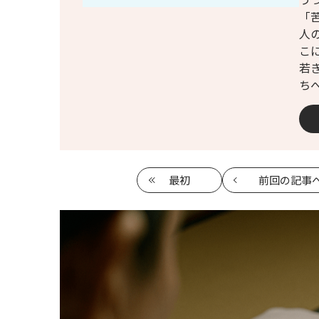
「
人
こ
若
ち
最初
前回
の記事