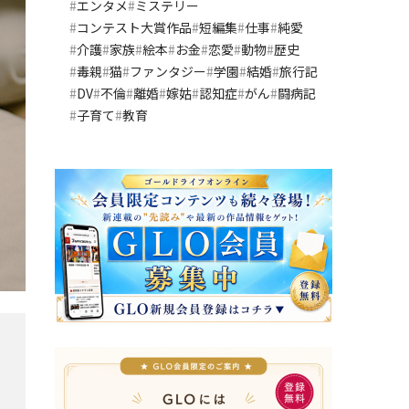
エンタメ
ミステリー
コンテスト大賞作品
短編集
仕事
純愛
介護
家族
絵本
お金
恋愛
動物
歴史
毒親
猫
ファンタジー
学園
結婚
旅行記
DV
不倫
離婚
嫁姑
認知症
がん
闘病記
子育て
教育