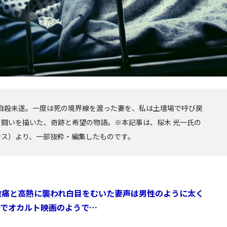
妻の自殺未遂。一度は死の境界線を渡った妻を、私は土壇場で呼び戻
闘いを描いた、奇跡と希望の物語。※本記事は、桜木 光一氏の
ンス）より、一部抜粋・編集したものです。
激痛と高熱に襲われ白目をむいた妻――声は男性のように太く
でオカルト映画のようで…