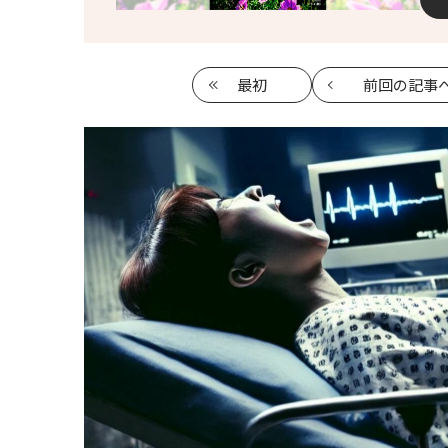
最初
前回
の記事