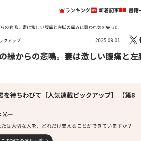
ランキング
新着記事
書籍
からの悲鳴。妻は激しい腹痛と左脚の痛みに襲われ気を失った
2025.09.01
ックアップ
の縁からの悲鳴。妻は激しい腹痛と左
陽を待ちわびて［人気連載ピックアップ］ 【第8
】
 光一
なたは大切な人を、どれだけ支えることができていますか？
この記事の連載一覧