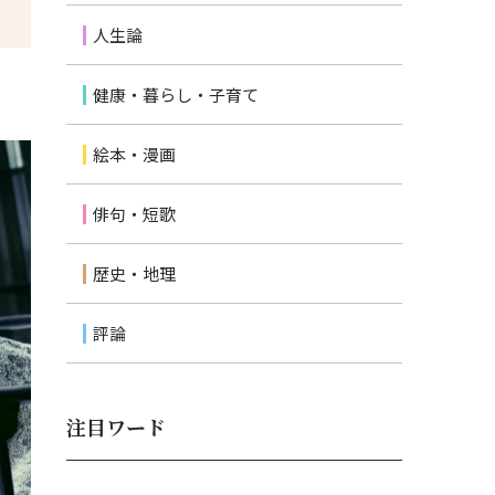
人生論
健康・暮らし・子育て
絵本・漫画
俳句・短歌
歴史・地理
評論
注目ワード