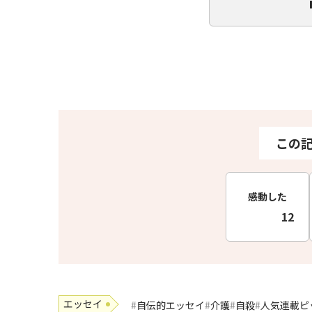
この
感動した
12
エッセイ
自伝的エッセイ
介護
自殺
人気連載ピ