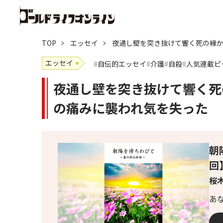
TOP
エッセイ
夜通し壁を突き抜けて響く死の縁
エッセイ
自伝的エッセイ
介護
自殺
人気連載ピ
夜通し壁を突き抜けて響く死
の痛みに襲われ気を失った
朝
回
桜木
あ