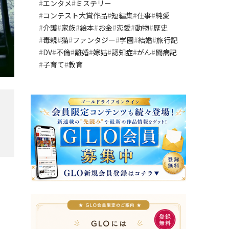
エンタメ
ミステリー
コンテスト大賞作品
短編集
仕事
純愛
介護
家族
絵本
お金
恋愛
動物
歴史
毒親
猫
ファンタジー
学園
結婚
旅行記
DV
不倫
離婚
嫁姑
認知症
がん
闘病記
子育て
教育