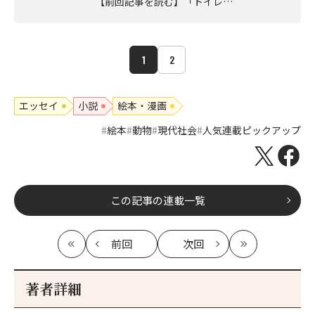
【前回記事を読む】「トイレ…
1
2
エッセイ
小説
絵本・漫画
絵本
動物
現代社会
人気連載ピックアップ
この記事の連載一覧
前回
次回
最
の
の
最
初
記
記
新
事
事
著者詳細
へ
へ