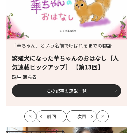
「華ちゃん」という名前で呼ばれるまでの物語
繁殖犬になった華ちゃんのおはなし［人
気連載ピックアップ］ 【第13回】
珠生 満ちる
この記事の連載一覧
前回
次回
最
の
の
最
初
記
記
新
事
事