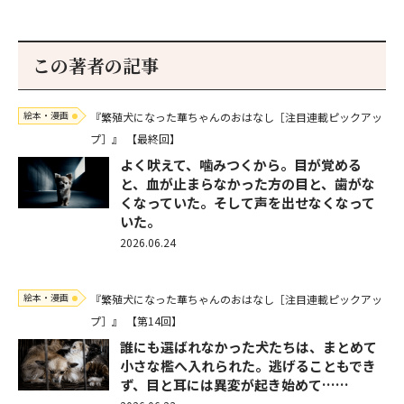
この著者の記事
絵本・漫画
『繁殖犬になった華ちゃんのおはなし［注目連載ピックアッ
プ］』
【最終回】
よく吠えて、噛みつくから。目が覚める
と、血が止まらなかった方の目と、歯がな
くなっていた。そして声を出せなくなって
いた。
2026.06.24
絵本・漫画
『繁殖犬になった華ちゃんのおはなし［注目連載ピックアッ
プ］』
【第14回】
誰にも選ばれなかった犬たちは、まとめて
小さな檻へ入れられた。逃げることもでき
ず、目と耳には異変が起き始めて……