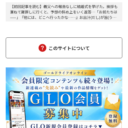
【前回記事を読む】義父への報告なしに結婚式を挙げた。挨拶も
兼ねて謝罪しに行くと、予想の斜め上をいく返答…「お前たちは
——」『他には、どこへ行ったかな……』お出汁(だし)が旨(うま)
すぎて何度も岐讃(さぬき)うどんを食べた記憶はあるが、どの順
番で観光地をめぐったのか…… すぐには思い出せない。食べ物
で思い出してみようとして、栗林(りつりん)公園で食べたソフト
クリームが思い浮かぶ。その流れで、階段の…
このサイトについて