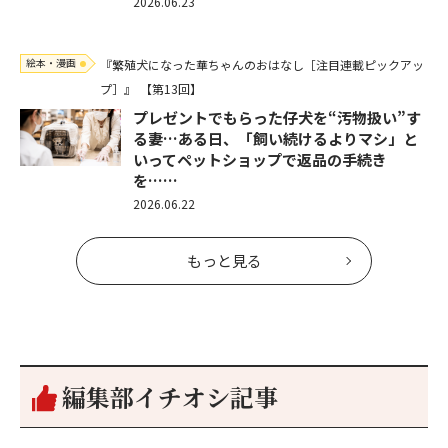
2026.06.23
絵本・漫画
『繁殖犬になった華ちゃんのおはなし［注目連載ピックアッ
プ］』
【第13回】
プレゼントでもらった仔犬を“汚物扱い”す
る妻…ある日、「飼い続けるよりマシ」と
いってペットショップで返品の手続き
を……
2026.06.22
もっと見る
編集部イチオシ記事