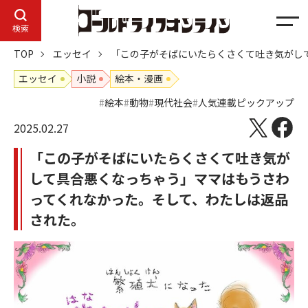
メ
検索
ニ
TOP
エッセイ
「この子がそばにいたらくさくて吐き気がし
ュ
ー
エッセイ
小説
絵本・漫画
絵本
動物
現代社会
人気連載ピックアップ
2025.02.27
「この子がそばにいたらくさくて吐き気が
して具合悪くなっちゃう」ママはもうさわ
ってくれなかった。そして、わたしは返品
された。