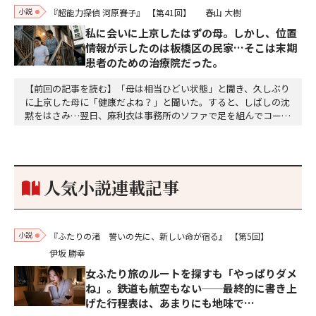
小説
『超能力探偵 河原賽子』
【第41回】
春山 大樹
私に会いに上京したはずの母。しかし、位置
情報が示したのは板橋区の民家…そこは末期
患者のための治療院だった。
【前回の記事を読む】「母は相当ひどい状態」と聞き、久しぶり
に上京した母に「健康だよね？」と聞いた。すると、しばしの沈
黙をはさみ…翌日、麻利衣は事務所のソファで足を組んでコーヒ
ーを啜っていた賽子の前に右手の握り拳を固めていきなり立ちは
だかった。「何だ、そのしかめ面は。腹でも痛いのか」麻利衣が
拳を賽子に向けて突き出し、手首を回して掌を開くとそこには1
個のサイコロが握られていた。「やはり私はあなたの超…
人気小説連載記事
小説
『ふたりの渚 誓いの先に、新しい命が宿る』
【第5回】
伊坂 勝幸
女ふたり旅のルートを探すも「やっぱりダメ
ね」。鉄道も航空もない──最終的に書き上
げた行程表は、あまりにも地味で…