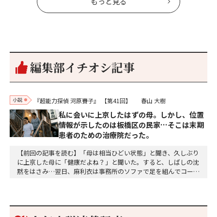
もっと見る
編集部イチオシ記事
小説
『超能力探偵 河原賽子』
【第41回】
春山 大樹
私に会いに上京したはずの母。しかし、位置
情報が示したのは板橋区の民家…そこは末期
患者のための治療院だった。
【前回の記事を読む】「母は相当ひどい状態」と聞き、久しぶり
に上京した母に「健康だよね？」と聞いた。すると、しばしの沈
黙をはさみ…翌日、麻利衣は事務所のソファで足を組んでコーヒ
ーを啜っていた賽子の前に右手の握り拳を固めていきなり立ちは
だかった。「何だ、そのしかめ面は。腹でも痛いのか」麻利衣が
拳を賽子に向けて突き出し、手首を回して掌を開くとそこには1
個のサイコロが握られていた。「やはり私はあなたの超…