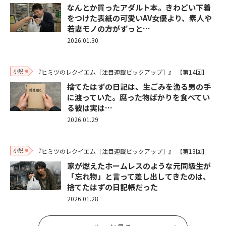
なんとか買ったアダルト本。きわどい下着
をつけた表紙の可愛いAV女優より、素人や
若妻モノの方がずっと…
2026.01.30
小説
『ヒミツのレクイエム［注目連載ピックアップ］』
【第14回】
捨てたはずの日記は、生ごみを漁る男の手
に渡っていた。腐った物ばかりを食べてい
る彼は実は…
2026.01.29
小説
『ヒミツのレクイエム［注目連載ピックアップ］』
【第13回】
家が燃えたホームレスのような元同級生が
「忘れ物」と言って差し出してきたのは、
捨てたはずの日記帳だった
2026.01.28