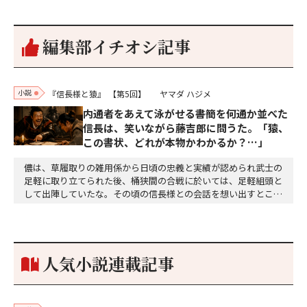
編集部イチオシ記事
小説
『信長様と猿』
【第5回】
ヤマダ ハジメ
内通者をあえて泳がせる――書簡を何通か並べた
信長は、笑いながら藤吉郎に問うた。「猿、
この書状、どれが本物かわかるか？…」
儂は、草履取りの雑用係から日頃の忠義と実績が認められ武士の
足軽に取り立てられた後、桶狭間の合戦に於いては、足軽組頭と
して出陣していたな。その頃の信長様との会話を想い出すとこん
な秘話があったわ。「殿、桶狭間の戦ですが、拙者も組頭として
参加しておりました。勝てる相手とは思えないほど兵の差があり
もうした。確か今川勢1万2000に対し織田勢はわずか3000あま
り。どうして勝てたのか、未だにわかりません。…
人気小説連載記事