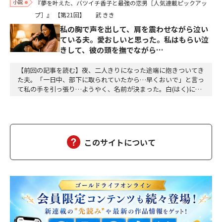
小説
『夢を叶えた、バツイチ香子と最強の恋男［人気連載ピックアッ
プ］』
【第21回】
武 きき
私の胸で声を出して、肩を震わせながら泣い
ている夫。愛おしいと思った。私はもらい泣
きして、彼の頭を撫でながら…
【前回の記事を読む】夜、二人きりになった途端に抱きついてき
た夫。「一日中、部下に取られていたから…早くおいで」と言っ
て私の手を引っ張り…ようやく、名前が決まった。白(はく)に決
定。夕方、三人ともお風呂に入って、美味しい食事をして、「香
子さん、おはぎが食べたい」「分かりました」「う～ん、本当に
美味しい」三個をペロッと食べた。「幸也は食いしん坊ね、うふ
ふふ」「母さんだって、二個食べただろう」「あら、…
このサイトについて