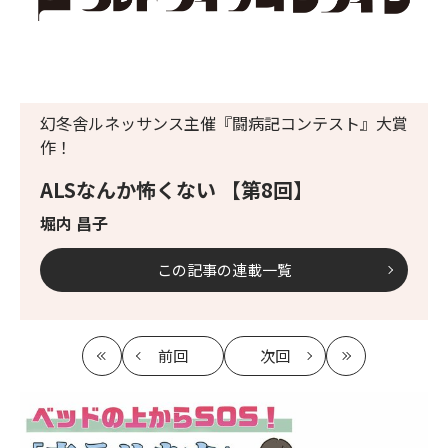
幻冬舎ルネッサンス主催『闘病記コンテスト』大賞
作！
ALSなんか怖くない 【第8回】
堀内 昌子
この記事の連載一覧
前回
次回
最
の
の
最
初
記
記
新
事
事
へ
へ