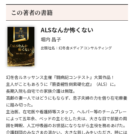
この著者の書籍
ALSなんか怖くない
堀内 昌子
出版社名：幻冬舎メディアコンサルティング
幻冬舎ルネッサンス主催『闘病記コンテスト』大賞作品！
主人がこともあろうに『筋委縮性側索硬化症』（ALS）に。
長期入院も自宅での家族介護は無理。
高齢の妻一人ではどうにもならず、息子夫婦の力を借り在宅療養
に踏み切った。
主治医、在宅医や看護師等スタッフ、ヘルパー等のチームプレー
によって五年余、ベッドの主と化した夫は、大きな目で部屋の周
囲を睥睨、人工呼吸器のお世話になりながら主役を務めあげた。
介護群団のみなさまの温かい、大きな慈しみをいただき、時には