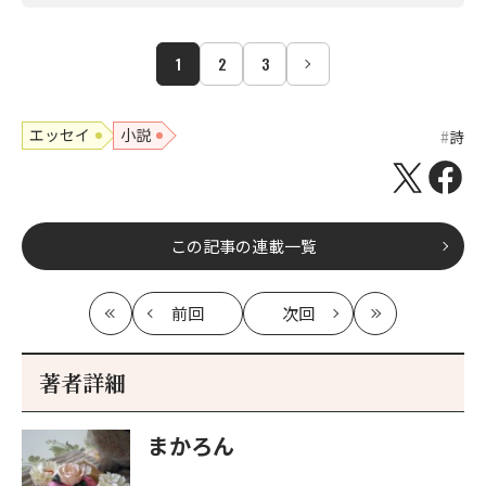
1
2
3
エッセイ
小説
詩
この記事の連載一覧
前回
次回
最
の
の
最
初
記
記
新
事
事
著者詳細
へ
へ
まかろん