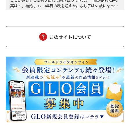
ことがある」と姿勢を正して向き直ってきた。「俺が倒れた時、
実は…」結婚して、3年目の秋を迎えた。よし子は51歳になっ
た。藤乃屋の女将として、毎日は穏やかに過ぎていく。山の木々
が色づきはじめ、宿は今日も、静かに賑わっていた。（あの崖っ
ぷちの日から、私は、ずいぶん遠くまで来た。そして、ずいぶ
ん、幸せになった）夫の雅彦は、相変わらず口数は多くな…
このサイトについて