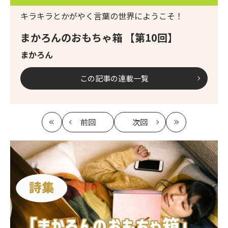
キラキラとかがやく言葉の世界にようこそ！
まかろんのおもちゃ箱 【第10回】
まかろん
この記事の連載一覧
前回
次回
最
の
の
最
初
記
記
新
事
事
へ
へ