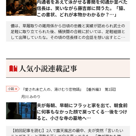
内通者をあえて泳がせる――書簡を何通か並べた
信長は、笑いながら藤吉郎に問うた。「猿、
この書状、どれが本物かわかるか？…」
儂は、草履取りの雑用係から日頃の忠義と実績が認められ武士の
足軽に取り立てられた後、桶狭間の合戦に於いては、足軽組頭と
して出陣していたな。その頃の信長様との会話を想い出すとこん
な秘話があったわ。「殿、桶狭間の戦ですが、拙者も組頭として
参加しておりました。勝てる相手とは思えないほど兵の差があり
もうした。確か今川勢1万2000に対し織田勢はわずか3000あま
り。どうして勝てたのか、未だにわかりません。…
人気小説連載記事
小説
『愛され未亡人の、湯けむり恋物語』
【番外編3 第1回】
月川 みのり
夫が毎朝、早朝にフラッと家を出て、朝食前
に何事もなかった顔で戻ってくる…後をつけ
ると、小さな寺の墓地へ…
【前回記事を読む】2人で露天風呂の最中、夫が突然「言いたい