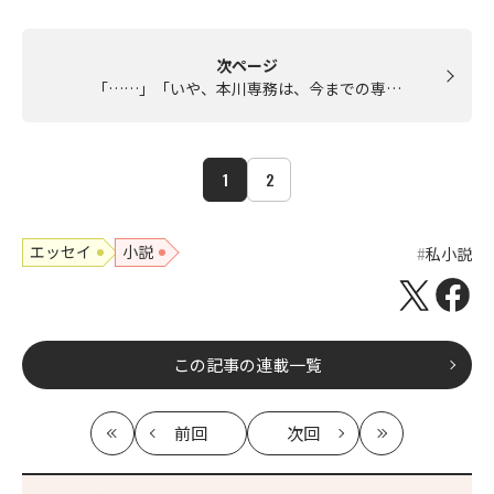
次ページ
「……」「いや、本川専務は、今までの専…
1
2
エッセイ
小説
私小説
この記事の連載一覧
前回
次回
最
の
の
最
初
記
記
新
事
事