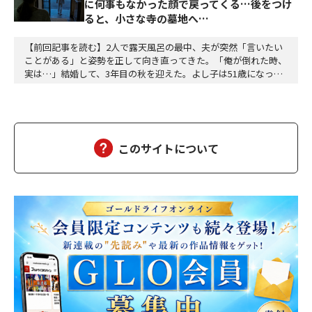
に何事もなかった顔で戻ってくる…後をつけ
ると、小さな寺の墓地へ…
【前回記事を読む】2人で露天風呂の最中、夫が突然「言いたい
ことがある」と姿勢を正して向き直ってきた。「俺が倒れた時、
実は…」結婚して、3年目の秋を迎えた。よし子は51歳になっ
た。藤乃屋の女将として、毎日は穏やかに過ぎていく。山の木々
が色づきはじめ、宿は今日も、静かに賑わっていた。（あの崖っ
ぷちの日から、私は、ずいぶん遠くまで来た。そして、ずいぶ
ん、幸せになった）夫の雅彦は、相変わらず口数は多くな…
このサイトについて