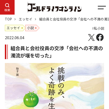
メ
検索
ニ
TOP
エッセイ
組合員と会社役員の交渉「会社への不満の濁
ュ
ー
エッセイ
小説
私小説
2022.06.04
組合員と会社役員の交渉「会社への不満の
濁流が堰を切った」