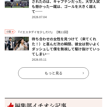
されたのは、キャプテンだった。大学入試
も懸かった一蹴は、ゴールを大きく越え
て……
2026.07.04
小説
『イエスタデイを少しだけ』
【第11回】
待ち合わせの女性を見つけて（来てくれ
た！）と喜んだ次の瞬間、彼女は勢いよく
ダッシュして僕を無視して駆け抜けていっ
てしまい…
2026.05.11
もっと見る
編集部イチオシ記事