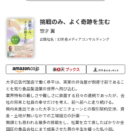
挑戦のみ、よく奇跡を生む
惣才 翼
出版社名：幻冬舎メディアコンサルティング
大手広告代理店で働く恭平は、実家の弁当屋が倒産寸前であるこ
とを知り食品製造業の世界へ飛び込む。
業界特有の厳しさや難しさに直面する日々の連続であったが、会
社の将来と社員の幸せだけを考え、前へ前へと走り続ける。
県内未進出であった大手コンビニチェーンとの取引契約交渉、資
金・土地が無いなかでの工場設立の計画……。
無謀とも思われる幾多の挑戦をし、社業を立て直したばかりか全
国区の食品会社にまで成長させた男の半生を綴った私小説。