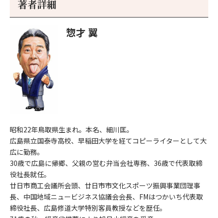
著者詳細
へ
へ
惣才 翼
昭和22年鳥取県生まれ。本名、細川匡。
広島県立国泰寺高校、早稲田大学を経てコピーライターとして大
広に勤務。
30歳で広島に帰郷、父親の営む弁当会社専務、36歳で代表取締
役社長就任。
廿日市商工会議所会頭、廿日市市文化スポーツ振興事業団理事
長、中国地域ニュービジネス協議会会長、FMはつかいち代表取
締役社長、広島修道大学特別客員教授などを歴任。