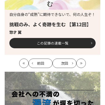
自分自身の“成熟”に期待できないで、何の人生ぞ！
挑戦のみ、よく奇跡を生む 【第12回】
惣才 翼
この記事の連載一覧
前回
次回
最
の
の
最
初
記
記
新
事
事
へ
へ