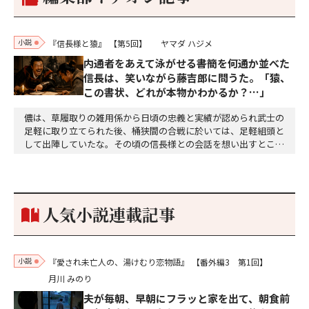
小説
『信長様と猿』
【第5回】
ヤマダ ハジメ
内通者をあえて泳がせる――書簡を何通か並べた
信長は、笑いながら藤吉郎に問うた。「猿、
この書状、どれが本物かわかるか？…」
儂は、草履取りの雑用係から日頃の忠義と実績が認められ武士の
足軽に取り立てられた後、桶狭間の合戦に於いては、足軽組頭と
して出陣していたな。その頃の信長様との会話を想い出すとこん
な秘話があったわ。「殿、桶狭間の戦ですが、拙者も組頭として
参加しておりました。勝てる相手とは思えないほど兵の差があり
もうした。確か今川勢1万2000に対し織田勢はわずか3000あま
り。どうして勝てたのか、未だにわかりません。…
人気小説連載記事
小説
『愛され未亡人の、湯けむり恋物語』
【番外編3 第1回】
月川 みのり
夫が毎朝、早朝にフラッと家を出て、朝食前