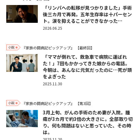
「リンパへの転移が見つかりました」手術
後三カ月で再発。五年生存率は十パーセン
ト。涙を抑えることができなかった…
2026.06.25
小説
『家族の闘病記ピックアップ』
【最終回】
「ママが倒れて、救急車で病院に運ばれ
た！」7回もかかってきた娘からの電話。
今朝は、あんなに元気だったのに…死が頭
をよぎった
2025.11.30
小説
『家族の闘病記ピックアップ』
【第3回】
3月上旬、がんの手術のため妻が入院。腫
瘍が3カ月で約3倍の大きさに。全部取り切
り、何も問題はないと思っていた、その時
は。
2025.11.20