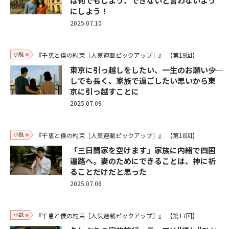
は何でもしよう、できないと言わないよう
にしよう！
2025.07.10
小説
『千恵と僕の約束［人気連載ピックアップ］』
【第19回】
東京に引っ越しをしたい、一生のお願い――少
しでも長く、家族で過ごしたい思いから東
京に引っ越すことに
2025.07.09
小説
『千恵と僕の約束［人気連載ピックアップ］』
【第18回】
「三日間家を空けます」家族に内緒で四国
遍路へ。妻のためにできることは、神に祈
ることだけだと思った
2025.07.08
小説
『千恵と僕の約束［人気連載ピックアップ］』
【第17回】