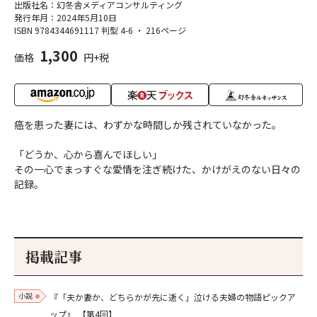
出版社名：幻冬舎メディアコンサルティング
発行年月：2024年5月10日
ISBN 9784344691117
判型 4-6
・
216ページ
1,300
価格
円+税
癌を患った妻には、わずかな時間しか残されていなかった。
「どうか、心から喜んでほしい」
その一心でまっすぐな愛情を注ぎ続けた、かけがえのない日々の
記録。
掲載記事
小説
『「夫か妻か、どちらかが先に逝く」泣ける夫婦の物語ピックア
ップ』
【第4回】