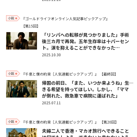
小説
『ゴールドライフオンライン人気記事ピックアップ』
【第15回】
「リンパへの転移が見つかりました」手術
後三カ月で再発。五年生存率は十パーセン
ト。涙を抑えることができなかった…
2025.10.30
小説
『千恵と僕の約束［人気連載ピックアップ］』
【最終回】
帰国の前日、「また、いつか来ようね」――生
きる希望を持ってほしい。しかし、「ママ
が倒れた、救急車で病院に運ばれた」
2025.07.11
小説
『千恵と僕の約束［人気連載ピックアップ］』
【第20回】
夫婦二人で香港・マカオ旅行へ――できること