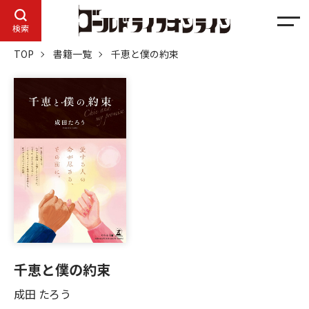
メ
検索
ニ
TOP
書籍一覧
千恵と僕の約束
ュ
ー
千恵と僕の約束
成田 たろう