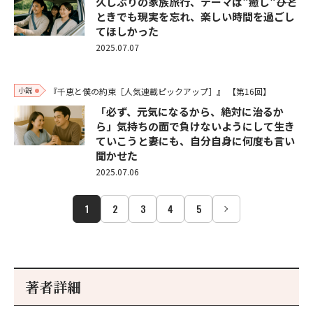
久しぶりの家族旅行、テーマは"癒し"――ひと
ときでも現実を忘れ、楽しい時間を過ごし
てほしかった
2025.07.07
小説
『千恵と僕の約束［人気連載ピックアップ］』
【第16回】
「必ず、元気になるから、絶対に治るか
ら」気持ちの面で負けないようにして生き
ていこうと妻にも、自分自身に何度も言い
聞かせた
2025.07.06
1
2
3
4
5
著者詳細