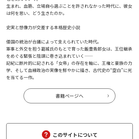
生まれ、血筋、立場――自ら選ぶことを許されなかった時代に、彼女
は何を思い、どう生きたのか。
史実と想像力が交差する本格歴史小説
倭国の統治が合議によって支えられていた時代。
軍事と外交を担う葛城氏のもとで育った飯豊青郎女は、王位継承
をめぐる緊張と陰謀に巻き込まれていく――
記紀に断片的に記される「女帝」の存在を軸に、王権と豪族の力
学、そして血縁政治の実像を鮮やかに描き、古代史の“空白”に光
を当てる一作。
書籍ページへ
このサイトについて