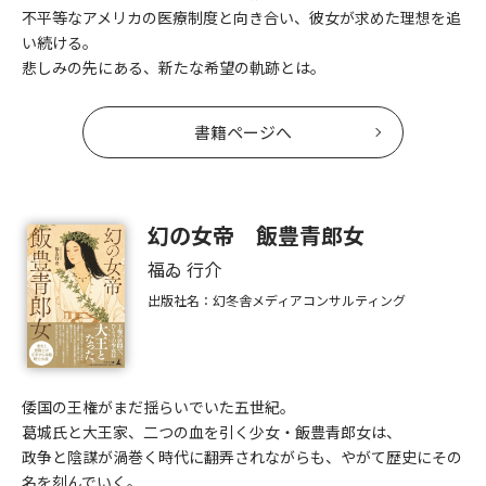
不平等なアメリカの医療制度と向き合い、彼女が求めた理想を追
い続ける。
悲しみの先にある、新たな希望の軌跡とは。
書籍ページへ
幻の女帝 飯豊青郎女
福ゐ 行介
出版社名：幻冬舎メディアコンサルティング
倭国の王権がまだ揺らいでいた五世紀。
葛城氏と大王家、二つの血を引く少女・飯豊青郎女は、
政争と陰謀が渦巻く時代に翻弄されながらも、やがて歴史にその
名を刻んでいく。