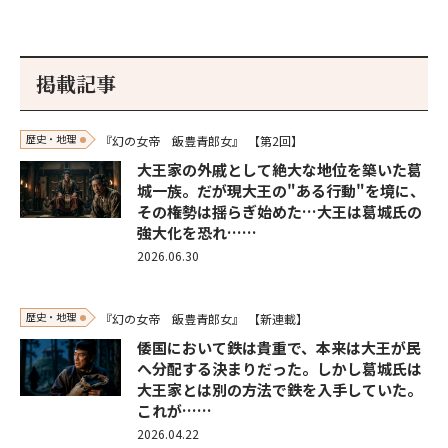
掲載記事
歴史・地理
『幻の女帝 飯豊青郎女』
【第2回】
大王家の外戚として絶大な地位を築いた葛
城一族。だが現大王の"ある行動"を境に、
その権勢は揺らぎ始めた…大王は葛城氏の
強大化を恐れ……
2026.06.30
歴史・地理
『幻の女帝 飯豊青郎女』
【新連載】
倭国において鉄は貴重で、本来は大王が民
へ分配する決まりだった。しかし葛城氏は
大王家とは別の方法で鉄を入手していた。
これが……
2026.04.22