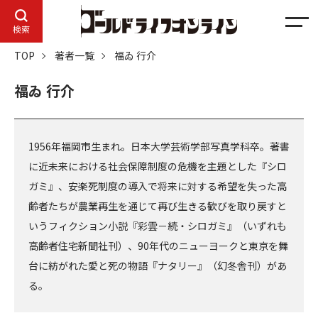
メ
検索
ニ
TOP
著者一覧
福ゐ 行介
ュ
ー
福ゐ 行介
1956年福岡市生まれ。日本大学芸術学部写真学科卒。著書
に近未来における社会保障制度の危機を主題とした『シロ
ガミ』、安楽死制度の導入で将来に対する希望を失った高
齢者たちが農業再生を通じて再び生きる歓びを取り戻すと
いうフィクション小説『彩雲－続・シロガミ』（いずれも
高齢者住宅新聞社刊）、90年代のニューヨークと東京を舞
台に紡がれた愛と死の物語『ナタリー』（幻冬舎刊）があ
る。