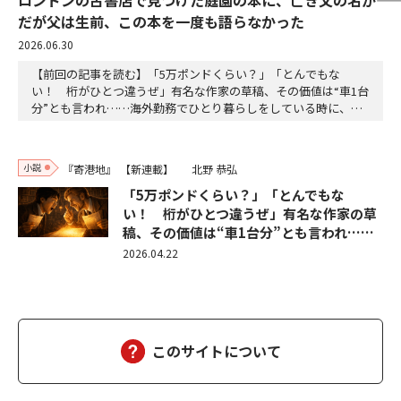
だが父は生前、この本を一度も語らなかった
2026.06.30
【前回の記事を読む】「5万ポンドくらい？」「とんでもな
い！ 桁がひとつ違うぜ」有名な作家の草稿、その価値は“車1台
分”とも言われ……海外勤務でひとり暮らしをしている時に、時
間さえあれば古書店を巡ることが俊郎の習慣になっている。まず
ヨーロッパの古い街並みを歩く楽しさを知った。どの都市にも古
書店の一軒や二軒、必ずあるものだ。特にM古書店は、カムデン
小説
『寄港地』
【新連載】
北野 恭弘
街に来たら真っ先に立ち寄る店だった。俊郎がロンドンで…
「5万ポンドくらい？」「とんでもな
い！ 桁がひとつ違うぜ」有名な作家の草
稿、その価値は“車1台分”とも言われ……
2026.04.22
このサイトについて