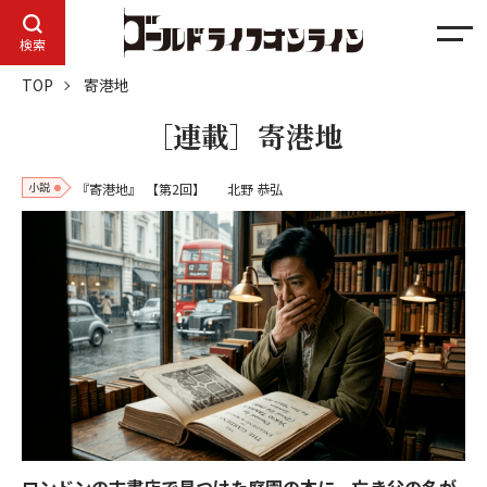
メ
検索
ニ
TOP
寄港地
ュ
ー
［連載］寄港地
小説
『寄港地』
【第2回】
北野 恭弘
ロンドンの古書店で見つけた庭園の本に、亡き父の名が――