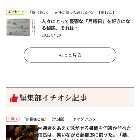
エッセイ
『眼（あい） 天使が語った道しるべ』
【第13回】
人々にとって憂鬱な「月曜日」を好きにな
る秘訣、それは…
2021.04.20
もっと見る
編集部イチオシ記事
小説
『信長様と猿』
【第5回】
ヤマダ ハジメ
内通者をあえて泳がせる――書簡を何通か並べた
信長は、笑いながら藤吉郎に問うた。「猿、