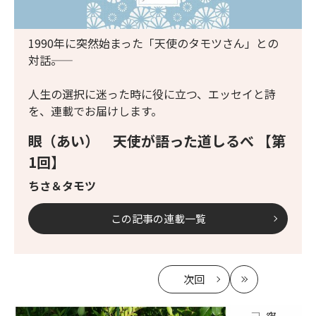
1990年に突然始まった「天使のタモツさん」との
対話――。
人生の選択に迷った時に役に立つ、エッセイと詩
を、連載でお届けします。
眼（あい） 天使が語った道しるべ 【第
1回】
ちさ＆タモツ
この記事の連載一覧
次回
の
最
記
新