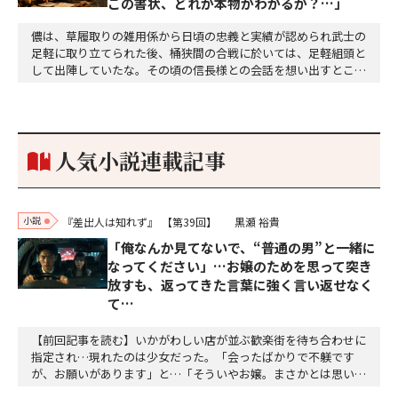
この書状、どれが本物かわかるか？…」
儂は、草履取りの雑用係から日頃の忠義と実績が認められ武士の
足軽に取り立てられた後、桶狭間の合戦に於いては、足軽組頭と
して出陣していたな。その頃の信長様との会話を想い出すとこん
な秘話があったわ。「殿、桶狭間の戦ですが、拙者も組頭として
参加しておりました。勝てる相手とは思えないほど兵の差があり
もうした。確か今川勢1万2000に対し織田勢はわずか3000あま
り。どうして勝てたのか、未だにわかりません。…
人気小説連載記事
小説
『差出人は知れず』
【第39回】
黒瀬 裕貴
「俺なんか見てないで、“普通の男”と一緒に
なってください」…お嬢のためを思って突き
放すも、返ってきた言葉に強く言い返せなく
て…
【前回記事を読む】いかがわしい店が並ぶ歓楽街を待ち合わせに
指定され…現れたのは少女だった。「会ったばかりで不躾です
が、お願いがあります」と…「そういやお嬢。まさかとは思いま
すけど、葵さんに俺たちのこと、言ってないでしょうね」「言う