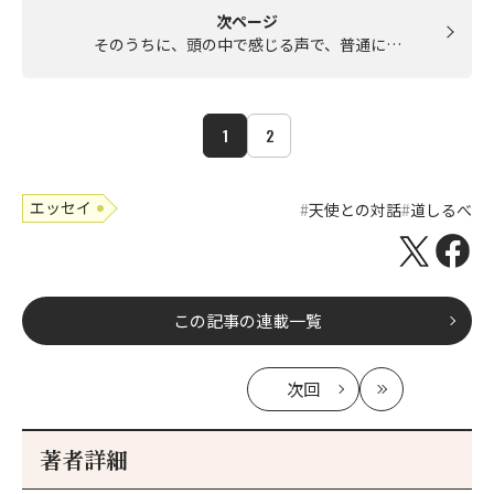
次ページ
そのうちに、頭の中で感じる声で、普通に…
1
2
エッセイ
天使との対話
道しるべ
この記事の連載一覧
次回
の
最
記
新
事
著者詳細
へ