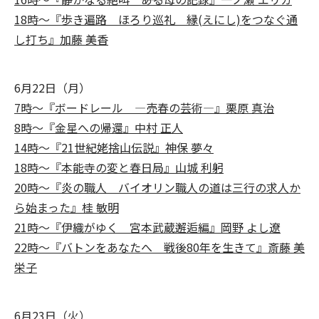
18時～『歩き遍路 ほろり巡礼 縁(えにし)をつなぐ通
し打ち』加藤 美香
6月22日（月）
7時～『ボードレール ―売春の芸術―』栗原 真治
8時～『金星への帰還』中村 正人
14時～『21世紀姥捨山伝説』神保 夢々
18時～『本能寺の変と春日局』山城 利躬
20時～『炎の職人 バイオリン職人の道は三行の求人か
ら始まった』桂 敏明
21時～『伊織がゆく 宮本武蔵邂逅編』岡野 よし遼
22時～『バトンをあなたへ 戦後80年を生きて』斎藤 美
栄子
6月23日（火）