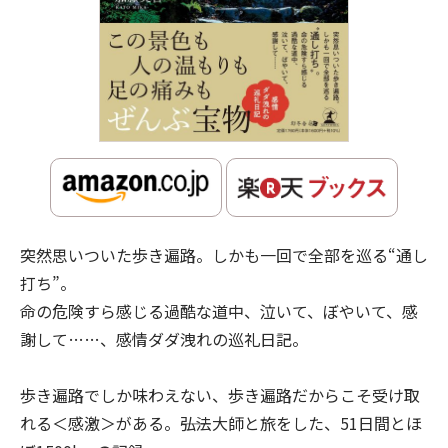
突然思いついた歩き遍路。しかも一回で全部を巡る“通し
打ち”。
命の危険すら感じる過酷な道中、泣いて、ぼやいて、感
謝して……、感情ダダ洩れの巡礼日記。
歩き遍路でしか味わえない、歩き遍路だからこそ受け取
れる＜感激＞がある。――弘法大師と旅をした、51日間とほ