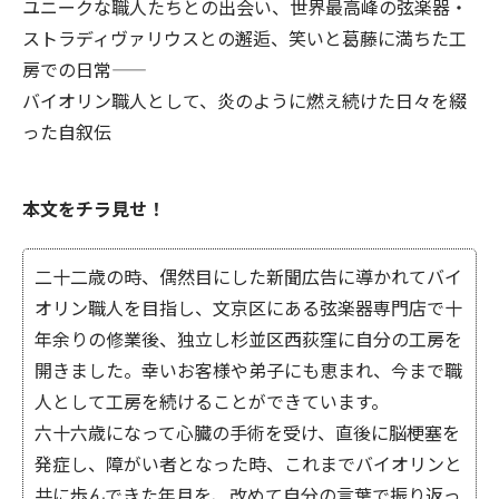
ユニークな職人たちとの出会い、世界最高峰の弦楽器・
ストラディヴァリウスとの邂逅、笑いと葛藤に満ちた工
房での日常――
バイオリン職人として、炎のように燃え続けた日々を綴
った自叙伝
本文をチラ見せ！
二十二歳の時、偶然目にした新聞広告に導かれてバイ
オリン職人を目指し、文京区にある弦楽器専門店で十
年余りの修業後、独立し杉並区西荻窪に自分の工房を
開きました。幸いお客様や弟子にも恵まれ、今まで職
人として工房を続けることができています。
六十六歳になって心臓の手術を受け、直後に脳梗塞を
発症し、障がい者となった時、これまでバイオリンと
共に歩んできた年月を、改めて自分の言葉で振り返っ