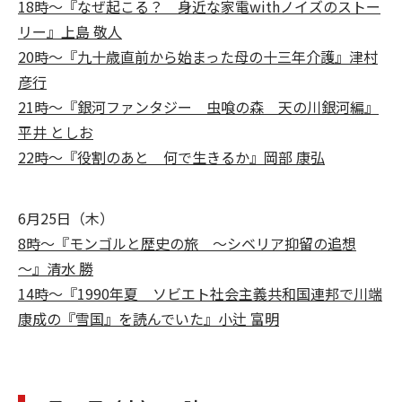
18時～『なぜ起こる？ 身近な家電withノイズのストー
リー』上島 敬人
20時～『九十歳直前から始まった母の十三年介護』津村
彦行
21時～『銀河ファンタジー 虫喰の森 天の川銀河編』
平井 としお
22時～『役割のあと 何で生きるか』岡部 康弘
6月25日（木）
8時～『モンゴルと歴史の旅 ～シベリア抑留の追想
～』清水 勝
14時～『1990年夏 ソビエト社会主義共和国連邦で川端
康成の『雪国』を読んでいた』小辻 富明