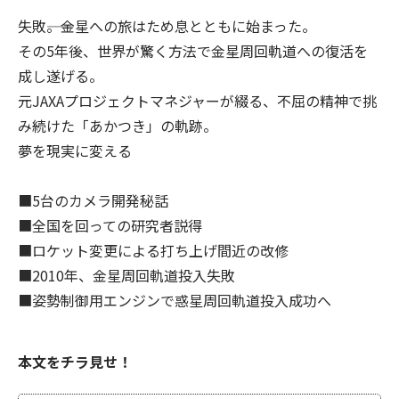
失敗――。金星への旅はため息とともに始まった。
その5年後、世界が驚く方法で金星周回軌道への復活を
成し遂げる。
元JAXAプロジェクトマネジャーが綴る、不屈の精神で挑
み続けた「あかつき」の軌跡。
夢を現実に変える
■5台のカメラ開発秘話
■全国を回っての研究者説得
■ロケット変更による打ち上げ間近の改修
■2010年、金星周回軌道投入失敗
■姿勢制御用エンジンで惑星周回軌道投入成功へ
本文をチラ見せ！