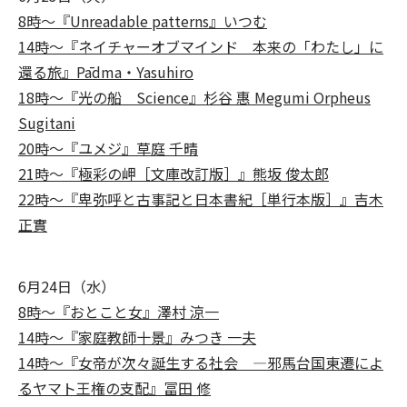
8時～『Unreadable patterns』いつむ
14時～『ネイチャーオブマインド 本来の「わたし」に
還る旅』Pādma・Yasuhiro
18時～『光の船 Science』杉谷 惠 Megumi Orpheus
Sugitani
20時～『ユメジ』草庭 千晴
21時～『極彩の岬［文庫改訂版］』熊坂 俊太郎
22時～『卑弥呼と古事記と日本書紀［単行本版］』吉木
正實
6月24日（水）
8時～『おとこと女』澤村 涼一
14時～『家庭教師十景』みつき 一夫
14時～『女帝が次々誕生する社会 ―邪馬台国東遷によ
るヤマト王権の支配』冨田 修