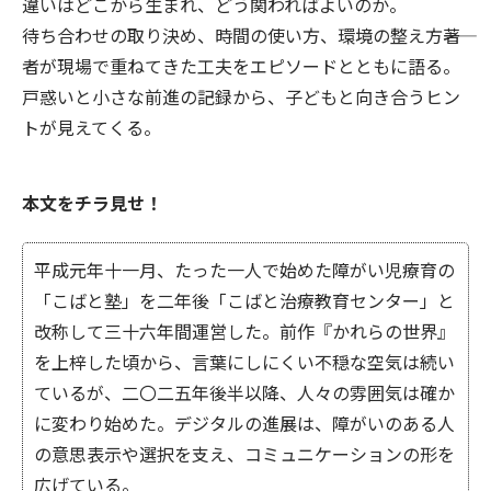
違いはどこから生まれ、どう関わればよいのか。
待ち合わせの取り決め、時間の使い方、環境の整え方――著
者が現場で重ねてきた工夫をエピソードとともに語る。
戸惑いと小さな前進の記録から、子どもと向き合うヒン
トが見えてくる。
本文をチラ見せ！
平成元年十一月、たった一人で始めた障がい児療育の
「こばと塾」を二年後「こばと治療教育センター」と
改称して三十六年間運営した。前作『かれらの世界』
を上梓した頃から、言葉にしにくい不穏な空気は続い
ているが、二〇二五年後半以降、人々の雰囲気は確か
に変わり始めた。デジタルの進展は、障がいのある人
の意思表示や選択を支え、コミュニケーションの形を
広げている。