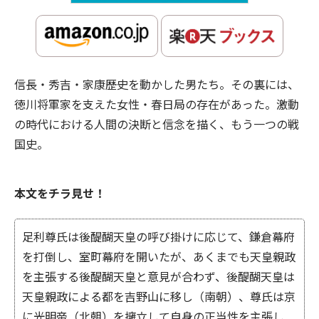
信長・秀吉・家康――歴史を動かした男たち。その裏には、
徳川将軍家を支えた女性・春日局の存在があった。激動
の時代における人間の決断と信念を描く、もう一つの戦
国史。
本文をチラ見せ！
足利尊氏は後醍醐天皇の呼び掛けに応じて、鎌倉幕府
を打倒し、室町幕府を開いたが、あくまでも天皇親政
を主張する後醍醐天皇と意見が合わず、後醍醐天皇は
天皇親政による都を吉野山に移し（南朝）、尊氏は京
に光明帝（北朝）を擁立して自身の正当性を主張し