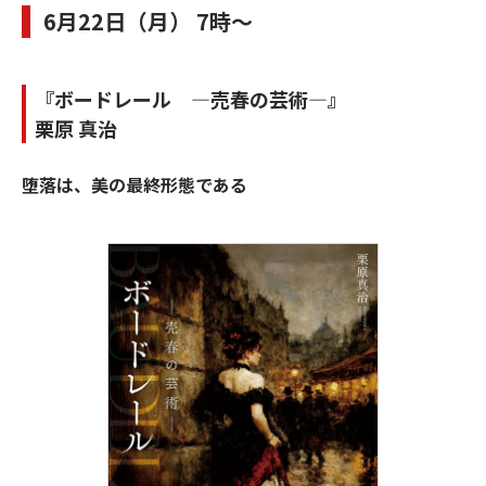
6月22日（月） 7時～
『ボードレール ―売春の芸術―』
栗原 真治
堕落は、美の最終形態である