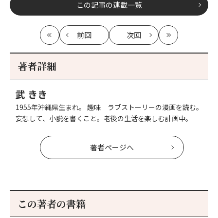
この記事の連載一覧
前回
次回
最
の
の
最
初
記
記
新
事
事
著者詳細
へ
へ
武 きき
1955年沖縄県生まれ。 趣味 ラブストーリーの漫画を読む。
妄想して、小説を書くこと。老後の生活を楽しむ計画中。
著者ページへ
この著者の書籍