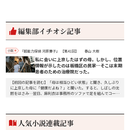
編集部イチオシ記事
小説
『超能力探偵 河原賽子』
【第41回】
春山 大樹
私に会いに上京したはずの母。しかし、位置
情報が示したのは板橋区の民家…そこは末期
患者のための治療院だった。
【前回の記事を読む】「母は相当ひどい状態」と聞き、久しぶり
に上京した母に「健康だよね？」と聞いた。すると、しばしの沈
黙をはさみ…翌日、麻利衣は事務所のソファで足を組んでコーヒ
ーを啜っていた賽子の前に右手の握り拳を固めていきなり立ちは
だかった。「何だ、そのしかめ面は。腹でも痛いのか」麻利衣が
拳を賽子に向けて突き出し、手首を回して掌を開くとそこには1
個のサイコロが握られていた。「やはり私はあなたの超…
人気小説連載記事