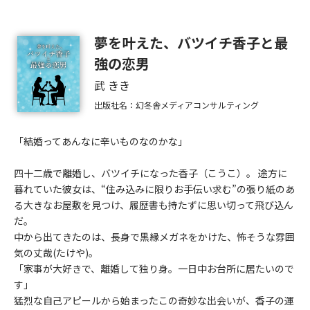
夢を叶えた、バツイチ香子と最
強の恋男
武 きき
出版社名：幻冬舎メディアコンサルティング
「結婚ってあんなに辛いものなのかな」
四十二歳で離婚し、バツイチになった香子（こうこ）。 途方に
暮れていた彼女は、“住み込みに限りお手伝い求む”の張り紙のあ
る大きなお屋敷を見つけ、履歴書も持たずに思い切って飛び込ん
だ。
中から出てきたのは、長身で黒縁メガネをかけた、怖そうな雰囲
気の丈哉(たけや)。
「家事が大好きで、離婚して独り身。一日中お台所に居たいので
す」
猛烈な自己アピールから始まったこの奇妙な出会いが、香子の運