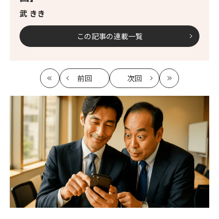
武 きき
この記事の連載一覧
前回
次回
最
の
の
最
初
記
記
新
事
事
へ
へ