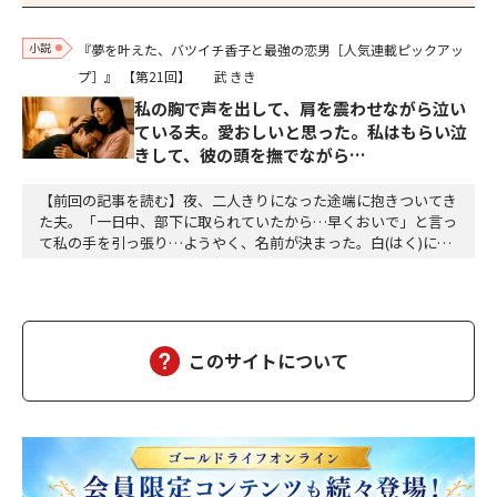
小説
『夢を叶えた、バツイチ香子と最強の恋男［人気連載ピックアッ
プ］』
【第21回】
武 きき
私の胸で声を出して、肩を震わせながら泣い
ている夫。愛おしいと思った。私はもらい泣
きして、彼の頭を撫でながら…
【前回の記事を読む】夜、二人きりになった途端に抱きついてき
た夫。「一日中、部下に取られていたから…早くおいで」と言っ
て私の手を引っ張り…ようやく、名前が決まった。白(はく)に決
定。夕方、三人ともお風呂に入って、美味しい食事をして、「香
子さん、おはぎが食べたい」「分かりました」「う～ん、本当に
美味しい」三個をペロッと食べた。「幸也は食いしん坊ね、うふ
ふふ」「母さんだって、二個食べただろう」「あら、…
このサイトについて