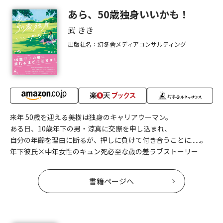
あら、50歳独身いいかも！
武 きき
出版社名：幻冬舎メディアコンサルティング
来年 50歳を迎える美樹は独身のキャリアウーマン。
ある日、10歳年下の男・涼真に交際を申し込まれ、
自分の年齢を理由に断るが、押しに負けて付き合うことに......。
年下彼氏×中年女性のキュン死必至な歳の差ラブストーリー
書籍ページへ