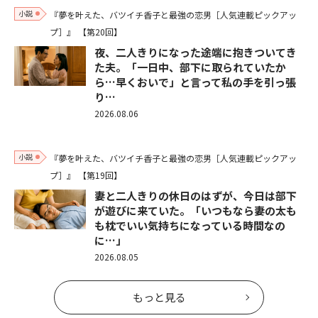
小説
『夢を叶えた、バツイチ香子と最強の恋男［人気連載ピックアッ
プ］』
【第20回】
夜、二人きりになった途端に抱きついてき
た夫。「一日中、部下に取られていたか
ら…早くおいで」と言って私の手を引っ張
り…
2026.08.06
小説
『夢を叶えた、バツイチ香子と最強の恋男［人気連載ピックアッ
プ］』
【第19回】
妻と二人きりの休日のはずが、今日は部下
が遊びに来ていた。「いつもなら妻の太も
も枕でいい気持ちになっている時間なの
に…」
2026.08.05
もっと見る