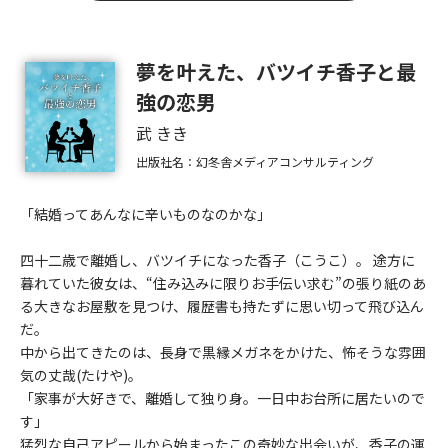
夢を叶えた、バツイチ香子と最
強の恋男
武 きき
出版社名：幻冬舎メディアコンサルティング
「結婚ってあんなに辛いものなのかな」
四十二歳で離婚し、バツイチになった香子（こうこ）。 途方に
暮れていた彼女は、“住み込みに限りお手伝い求む”の張り紙のあ
る大きなお屋敷を見つけ、履歴書も持たずに思い切って飛び込ん
だ。
中から出てきたのは、長身で黒縁メガネをかけた、怖そうな雰囲
気の丈哉(たけや)。
「家事が大好きで、離婚して独り身。一日中お台所に居たいので
す」
猛烈な自己アピールから始まったこの奇妙な出会いが、香子の運