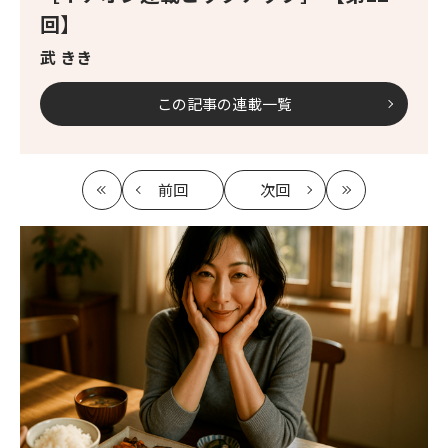
回】
武 きき
この記事の連載一覧
前回
次回
最
の
の
最
初
記
記
新
事
事
へ
へ