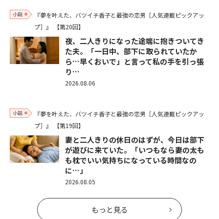
小説
『夢を叶えた、バツイチ香子と最強の恋男［人気連載ピックアッ
プ］』
【第20回】
夜、二人きりになった途端に抱きついてき
た夫。「一日中、部下に取られていたか
ら…早くおいで」と言って私の手を引っ張
り…
2026.08.06
小説
『夢を叶えた、バツイチ香子と最強の恋男［人気連載ピックアッ
プ］』
【第19回】
妻と二人きりの休日のはずが、今日は部下
が遊びに来ていた。「いつもなら妻の太も
も枕でいい気持ちになっている時間なの
に…」
2026.08.05
もっと見る