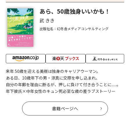
あら、50歳独身いいかも！
武 きき
出版社名：幻冬舎メディアコンサルティング
来年 50歳を迎える美樹は独身のキャリアウーマン。
ある日、10歳年下の男・涼真に交際を申し込まれ、
自分の年齢を理由に断るが、押しに負けて付き合うことに......。
年下彼氏×中年女性のキュン死必至な歳の差ラブストーリー
書籍ページへ