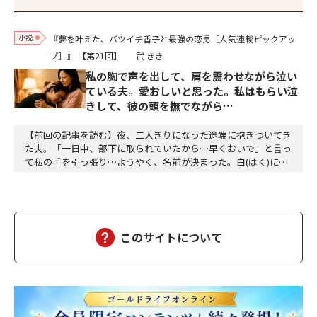
小説
『夢を叶えた、バツイチ香子と最強の恋男［人気連載ピックアッ
プ］』
【第21回】
武 きき
私の胸で声を出して、肩を震わせながら泣い
ている夫。愛おしいと思った。私はもらい泣
きして、彼の頭を撫でながら…
【前回の記事を読む】夜、二人きりになった途端に抱きついてき
た夫。「一日中、部下に取られていたから…早くおいで」と言っ
て私の手を引っ張り…ようやく、名前が決まった。白(はく)に決
定。夕方、三人ともお風呂に入って、美味しい食事をして、「香
子さん、おはぎが食べたい」「分かりました」「う～ん、本当に
美味しい」三個をペロッと食べた。「幸也は食いしん坊ね、うふ
ふふ」「母さんだって、二個食べただろう」「あら、…
このサイトについて