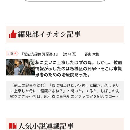
編集部イチオシ記事
小説
『超能力探偵 河原賽子』
【第41回】
春山 大樹
私に会いに上京したはずの母。しかし、位置
情報が示したのは板橋区の民家…そこは末期
患者のための治療院だった。
【前回の記事を読む】「母は相当ひどい状態」と聞き、久しぶり
に上京した母に「健康だよね？」と聞いた。すると、しばしの沈
黙をはさみ…翌日、麻利衣は事務所のソファで足を組んでコーヒ
ーを啜っていた賽子の前に右手の握り拳を固めていきなり立ちは
だかった。「何だ、そのしかめ面は。腹でも痛いのか」麻利衣が
拳を賽子に向けて突き出し、手首を回して掌を開くとそこには1
個のサイコロが握られていた。「やはり私はあなたの超…
人気小説連載記事