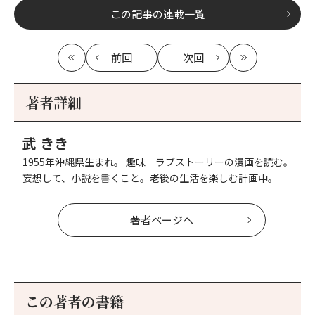
この記事の連載一覧
前回
次回
最
の
の
最
初
記
記
新
事
事
著者詳細
へ
へ
武 きき
1955年沖縄県生まれ。 趣味 ラブストーリーの漫画を読む。
妄想して、小説を書くこと。老後の生活を楽しむ計画中。
著者ページへ
この著者の書籍