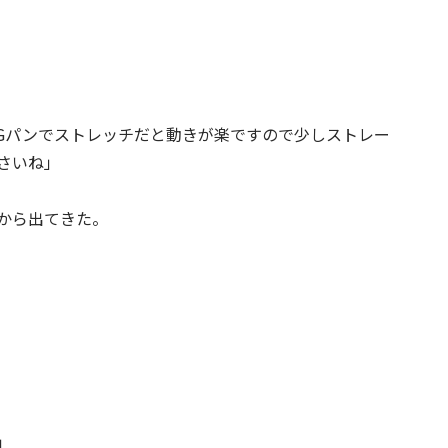
Gパンでストレッチだと動きが楽ですので少しストレー
さいね」
から出てきた。
」
」