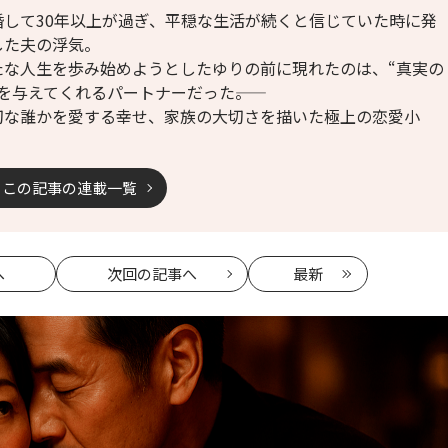
婚して30年以上が過ぎ、平穏な生活が続くと信じていた時に発
した夫の浮気。
たな人生を歩み始めようとしたゆりの前に現れたのは、“真実の
を与えてくれるパートナーだった――。
切な誰かを愛する幸せ、家族の大切さを描いた極上の恋愛小
。
この記事の連載一覧
へ
次回
の記事へ
最新