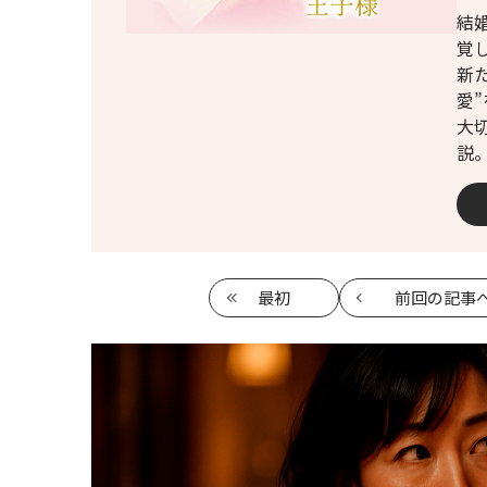
結
覚
新
愛”
大
説
最初
前回
の記事