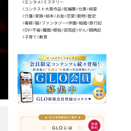
エンタメ
ミステリー
コンテスト大賞作品
短編集
仕事
純愛
介護
家族
絵本
お金
恋愛
動物
歴史
毒親
猫
ファンタジー
学園
結婚
旅行記
DV
不倫
離婚
嫁姑
認知症
がん
闘病記
子育て
教育