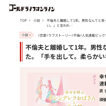
TOP
小説
不倫夫と離婚して1年。男性なんてと思
い。」と言われ…
小説
恋愛
ラブストーリー
不倫
人気連載ピック
不倫夫と離婚して1年。男性
た。「手を出して。柔らかい
幸
連
武 
頑