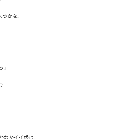
ようかな」
う」
フ」
かなかイイ感じ。