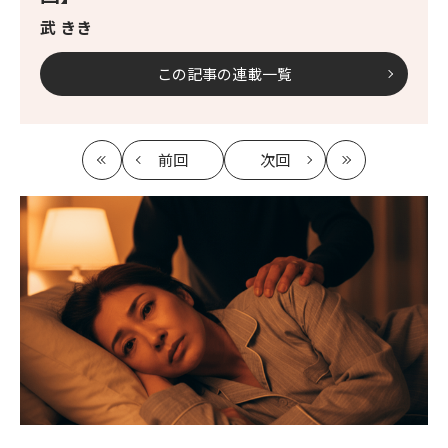
武 きき
この記事の連載一覧
前回
次回
最
の
の
最
初
記
記
新
事
事
へ
へ