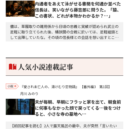
内通者をあえて泳がせる――書簡を何通か並べた
信長は、笑いながら藤吉郎に問うた。「猿、
この書状、どれが本物かわかるか？…」
儂は、草履取りの雑用係から日頃の忠義と実績が認められ武士の
足軽に取り立てられた後、桶狭間の合戦に於いては、足軽組頭と
して出陣していたな。その頃の信長様との会話を想い出すとこん
な秘話があったわ。「殿、桶狭間の戦ですが、拙者も組頭として
参加しておりました。勝てる相手とは思えないほど兵の差があり
もうした。確か今川勢1万2000に対し織田勢はわずか3000あま
り。どうして勝てたのか、未だにわかりません。…
人気小説連載記事
小説
『愛され未亡人の、湯けむり恋物語』
【番外編3 第1回】
月川 みのり
夫が毎朝、早朝にフラッと家を出て、朝食前
に何事もなかった顔で戻ってくる…後をつけ
ると、小さな寺の墓地へ…
【前回記事を読む】2人で露天風呂の最中、夫が突然「言いたい