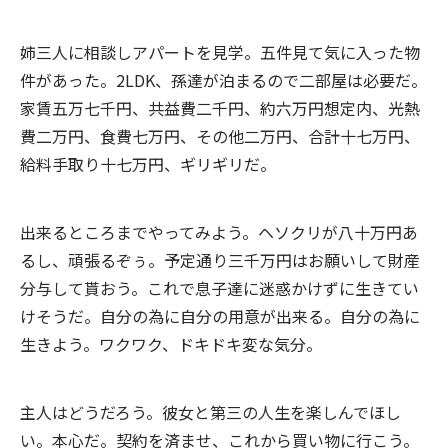
姉三人に相談しアパートを見学。五件見て気に入った物
件があった。2LDK、孫達が泊まるので二部屋は必要だ。
家賃五万七千円、共益費二千円、約六万円想定内、光熱
費二万円、食費七万円、その他二万円、合計十七万円、
給料手取り十七万円、ギリギリだ。
出来るところまでやってみよう。ヘソクリが八十万円あ
るし、頑張るぞぅ。予定通り三千万円はお願いして財産
分与して貰おう。これで息子達に迷惑かけずに生きてい
けそうだ。自分の為に自分の用意が出来る。自分の為に
生きよう。ワクワク、ドキドキ変な気分。
主人はどうだろう。彼女と第三の人生を楽しんでほし
い。本心だ。契約を済ませ、これから買い物に行こう。