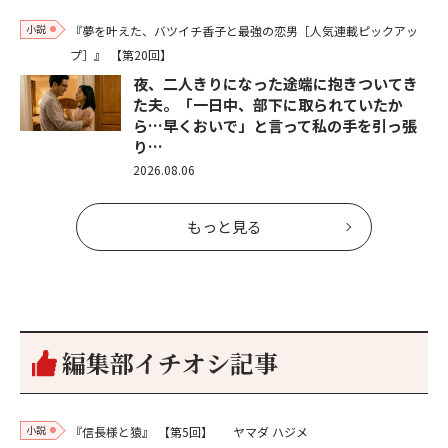
小説
『夢を叶えた、バツイチ香子と最強の恋男［人気連載ピックアッ
プ］』
【第20回】
夜、二人きりになった途端に抱きついてき
た夫。「一日中、部下に取られていたか
ら…早くおいで」と言って私の手を引っ張
り…
2026.08.06
もっと見る
編集部イチオシ記事
小説
『信長様と猿』
【第5回】
ヤマダ ハジメ