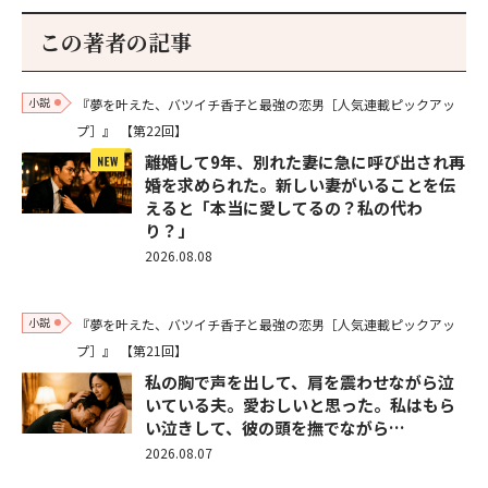
この著者の記事
小説
『夢を叶えた、バツイチ香子と最強の恋男［人気連載ピックアッ
プ］』
【第22回】
離婚して9年、別れた妻に急に呼び出され再
婚を求められた。新しい妻がいることを伝
えると「本当に愛してるの？私の代わ
り？」
2026.08.08
小説
『夢を叶えた、バツイチ香子と最強の恋男［人気連載ピックアッ
プ］』
【第21回】
私の胸で声を出して、肩を震わせながら泣
いている夫。愛おしいと思った。私はもら
い泣きして、彼の頭を撫でながら…
2026.08.07