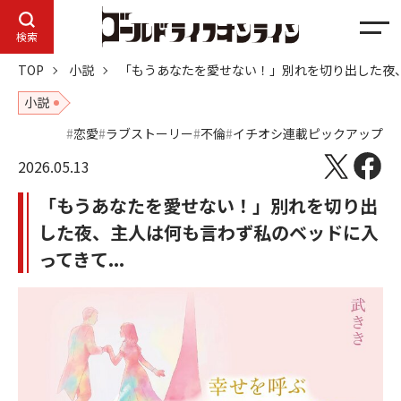
メ
検索
ニ
TOP
小説
「もうあなたを愛せない！」別れを切り出した夜、
ュ
ー
小説
恋愛
ラブストーリー
不倫
イチオシ連載ピックアップ
2026.05.13
「もうあなたを愛せない！」別れを切り出
した夜、主人は何も言わず私のベッドに入
ってきて...