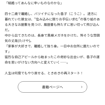
「結婚ってあんなに辛いものなのかな」
四十二歳で離婚し、バツイチになった香子（こうこ）。 途方に
暮れていた彼女は、“住み込みに限りお手伝い求む”の張り紙のあ
る大きなお屋敷を見つけ、履歴書も持たずに思い切って飛び込ん
だ。
中から出てきたのは、長身で黒縁メガネをかけた、怖そうな雰囲
気の丈哉(たけや)。
「家事が大好きで、離婚して独り身。一日中お台所に居たいので
す」
猛烈な自己アピールから始まったこの奇妙な出会いが、香子の運
命を思いがけない方向へと変えていく——。
人生は何度でもやり直せる、ときめきの再スタート！
書籍ページへ