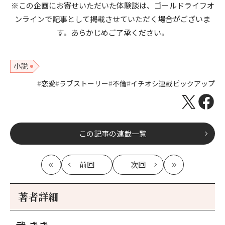
※この企画にお寄せいただいた体験談は、ゴールドライフオ
ンラインで記事として掲載させていただく場合がございま
す。あらかじめご了承ください。
小説
恋愛
ラブストーリー
不倫
イチオシ連載ピックアップ
この記事の連載一覧
前回
次回
最
の
の
最
初
記
記
新
事
事
著者詳細
へ
へ