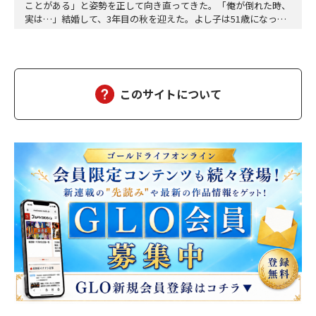
ことがある」と姿勢を正して向き直ってきた。「俺が倒れた時、
実は…」結婚して、3年目の秋を迎えた。よし子は51歳になっ
た。藤乃屋の女将として、毎日は穏やかに過ぎていく。山の木々
が色づきはじめ、宿は今日も、静かに賑わっていた。（あの崖っ
ぷちの日から、私は、ずいぶん遠くまで来た。そして、ずいぶ
ん、幸せになった）夫の雅彦は、相変わらず口数は多くな…
このサイトについて