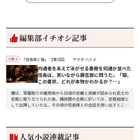
編集部イチオシ記事
小説
『信長様と猿』
【第5回】
ヤマダ ハジメ
内通者をあえて泳がせる――書簡を何通か並べた
信長は、笑いながら藤吉郎に問うた。「猿、
この書状、どれが本物かわかるか？…」
儂は、草履取りの雑用係から日頃の忠義と実績が認められ武士の
足軽に取り立てられた後、桶狭間の合戦に於いては、足軽組頭と
して出陣していたな。その頃の信長様との会話を想い出すとこん
な秘話があったわ。「殿、桶狭間の戦ですが、拙者も組頭として
参加しておりました。勝てる相手とは思えないほど兵の差があり
もうした。確か今川勢1万2000に対し織田勢はわずか3000あま
り。どうして勝てたのか、未だにわかりません。…
人気小説連載記事