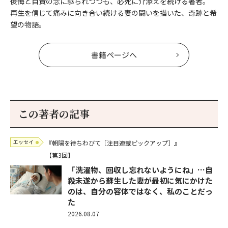
後悔と自責の念に駆られつつも、必死に介添えを続ける著者。
再生を信じて痛みに向き合い続ける妻の闘いを描いた、奇跡と希
望の物語。
書籍ページへ
この著者の記事
エッセイ
『朝陽を待ちわびて［注目連載ピックアップ］』
【第3回】
「洗濯物、回収し忘れないようにね」…自
殺未遂から蘇生した妻が最初に気にかけた
のは、自分の容体ではなく、私のことだっ
た
2026.08.07