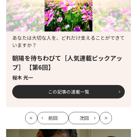
あなたは大切な人を、どれだけ支えることができて
いますか？
朝陽を待ちわびて［人気連載ピックアッ
プ］ 【第6回】
桜木 光一
この記事の連載一覧
前回
次回
最
の
の
最
初
記
記
新
事
事