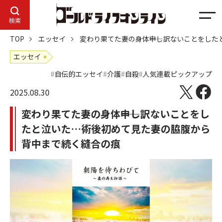
メ
検索
ニ
TOP
エッセイ
変わり果てた妻の身体――申し訳ないことをし
ュ
ー
エッセイ
自伝的エッセイ
介護
自殺
人気連載ピックアップ
2025.08.30
変わり果てた妻の身体――申し訳ないことをし
たと泣いた…術後初めて見た妻の脇腹から
背中まで続く縫合の痕