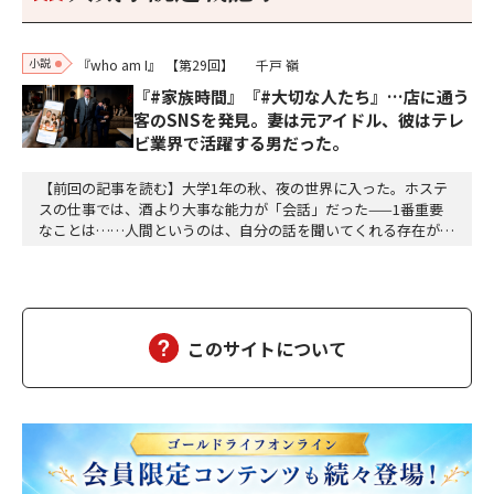
小説
『who am I』
【第29回】
千戸 嶺
『#家族時間』『#大切な人たち』…店に通う
客のSNSを発見。妻は元アイドル、彼はテレ
ビ業界で活躍する男だった。
【前回の記事を読む】大学1年の秋、夜の世界に入った。ホステ
スの仕事では、酒より大事な能力が「会話」だった——1番重要
なことは……人間というのは、自分の話を聞いてくれる存在が好
きだ。自分のことが好きな人が好き。そして、尚且つ話を聞いて
くれる存在はもっと好き。『ふり』と『本物』の区別がつかない
人間が大多数である以上、『ふり』の方がコスパがいい。『本
物』の共感はコストがかかる。『本物』の関心は疲弊する…
このサイトについて