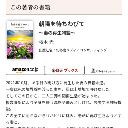
この著者の書籍
朝陽を待ちわびて
～妻の再生物語～
桜木 光一
出版社名：幻冬舎メディアコンサルティング
2021年10月、ある日の明け方に発生した妻の自殺未遂。
一度は死の境界線を渡った妻を、私は土壇場で呼び戻した。
そしてこの日から、二人三脚の闘傷生活が始まった。
複数骨折により全身を襲う高熱や痛みとしびれ、喪失する神経機
能。
この全てに耐えながらリハビリに挑み、懸命に再び生きようとす
る妻と、