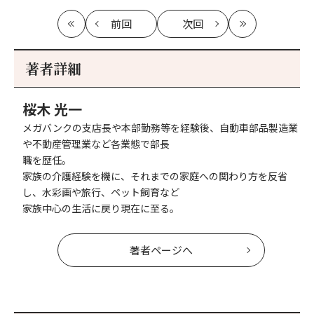
前回
次回
最
の
の
最
初
記
記
新
事
事
著者詳細
へ
へ
桜木 光一
メガバンクの支店長や本部勤務等を経験後、自動車部品製造業
や不動産管理業など各業態で部長
職を歴任。
家族の介護経験を機に、それまでの家庭への関わり方を反省
し、水彩画や旅行、ペット飼育など
家族中心の生活に戻り現在に至る。
著者ページへ