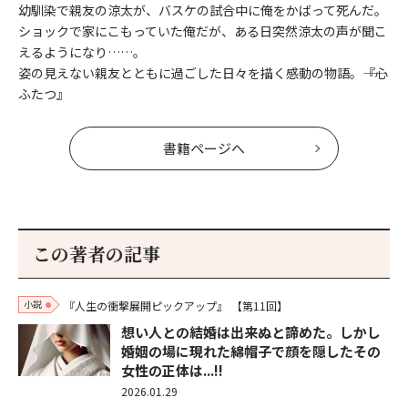
幼馴染で親友の涼太が、バスケの試合中に俺をかばって死んだ。
ショックで家にこもっていた俺だが、ある日突然涼太の声が聞こ
えるようになり……。
姿の見えない親友とともに過ごした日々を描く感動の物語。――『心
ふたつ』
書籍ページへ
この著者の記事
小説
『人生の衝撃展開ピックアップ』
【第11回】
想い人との結婚は出来ぬと諦めた。しかし
婚姻の場に現れた綿帽子で顔を隠したその
女性の正体は...!!
2026.01.29