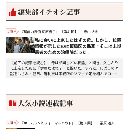
編集部イチオシ記事
小説
『超能力探偵 河原賽子』
【第41回】
春山 大樹
私に会いに上京したはずの母。しかし、位置
情報が示したのは板橋区の民家…そこは末期
患者のための治療院だった。
【前回の記事を読む】「母は相当ひどい状態」と聞き、久しぶり
に上京した母に「健康だよね？」と聞いた。すると、しばしの沈
黙をはさみ…翌日、麻利衣は事務所のソファで足を組んでコーヒ
ーを啜っていた賽子の前に右手の握り拳を固めていきなり立ちは
だかった。「何だ、そのしかめ面は。腹でも痛いのか」麻利衣が
拳を賽子に向けて突き出し、手首を回して掌を開くとそこには1
個のサイコロが握られていた。「やはり私はあなたの超…
人気小説連載記事
小説
『ホームランとフォーマルハウト』
【第16回】
福原 道人