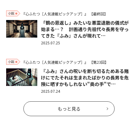
小説
『心ふたつ［人気連載ピックアップ］』
【最終回】
「鶴の恩返し」みたいな悪霊退散の儀式が
始まる…？ 計画通り先祖代々長男を守っ
てきた『ふみ』さんが現れて…
2025.07.25
小説
『心ふたつ［人気連載ピックアップ］』
【第23回】
『ふみ』さんの呪いを断ち切るためある賭
けにでた――それは生まれたばかりの長男を危
険に晒すかもしれない"奥の手"で…
2025.07.24
もっと見る