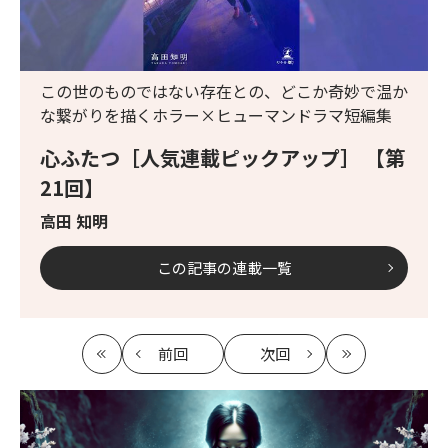
この世のものではない存在との、どこか奇妙で温か
な繋がりを描くホラー×ヒューマンドラマ短編集
心ふたつ［人気連載ピックアップ］ 【第
21回】
高田 知明
この記事の連載一覧
前回
次回
最
の
の
最
初
記
記
新
事
事
へ
へ