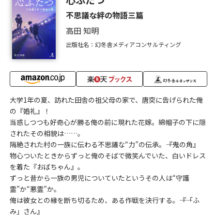
不思議な絆の物語三篇
高田 知明
出版社名：幻冬舎メディアコンサルティング
大学1年の夏、訪れた田舎の祖父母の家で、唐突に告げられた俺
の『婚礼』！
当惑しつつも好奇心が勝る俺の前に現れた花嫁。綿帽子の下に隠
されたその相貌は……。
隔絶された村の一族に伝わる不思議な“力”の伝承。――『鬼の角』
物心ついたときからずっと俺のそばで微笑んでいた、白いドレス
を着た『おばちゃん』。
ずっと昔から一族の男児についていたというその人は“守護
霊”か“悪霊”か。
俺は彼女との縁を断ち切るため、ある作戦を決行する。――『「ふ
み」さん』