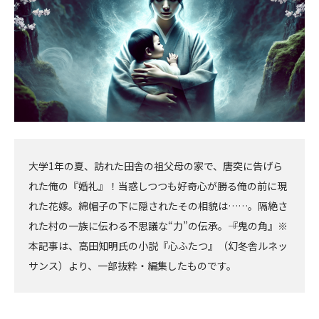
大学1年の夏、訪れた田舎の祖父母の家で、唐突に告げら
れた俺の『婚礼』！当惑しつつも好奇心が勝る俺の前に現
れた花嫁。綿帽子の下に隠されたその相貌は……。隔絶さ
れた村の一族に伝わる不思議な“力”の伝承。――『鬼の角』※
本記事は、高田知明氏の小説『心ふたつ』（幻冬舎ルネッ
サンス）より、一部抜粋・編集したものです。