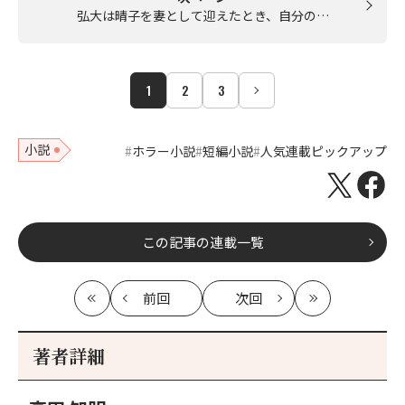
弘大は晴子を妻として迎えたとき、自分の…
1
2
3
小説
ホラー小説
短編小説
人気連載ピックアップ
この記事の連載一覧
前回
次回
最
の
の
最
初
記
記
新
事
事
著者詳細
へ
へ