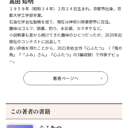
高田 知明
１９５９年（昭和３４年）２月２４日生まれ。京都市出身。京
都大学工学部卒業。
石油化学会社勤務を経て、現在は神奈川県秦野市に在住。
趣味はゴルフ、囲碁、釣り、水彩画、カラオケなど。
小説執筆も昔から続けてきた趣味のひとつだったが、2020年出
版社のコンテストに出品して
良い評価を得たことから、2021年処女作『心ふたつ』（『鬼の
角』『「ふみ」さん』『心ふたつ』の3編収録）で作家デビュ
ー。
著者ページへ
この著者の書籍
心ふたつ