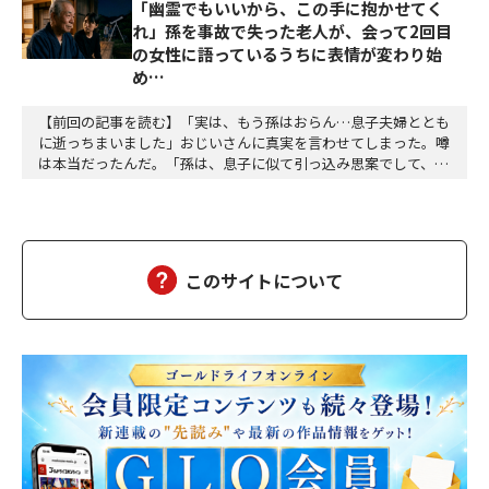
「幽霊でもいいから、この手に抱かせてく
れ」孫を事故で失った老人が、会って2回目
の女性に語っているうちに表情が変わり始
め…
【前回の記事を読む】「実は、もう孫はおらん…息子夫婦ととも
に逝っちまいました」おじいさんに真実を言わせてしまった。噂
は本当だったんだ。「孫は、息子に似て引っ込み思案でして、身
体も弱く、赤ん坊の頃からよく熱を出す子でした――」わたしは困惑
した。会って二回目の、それも縁の浅い相手に打ち明ける内容じ
ゃない。だからと言って、今さら止めろとも言いにくいし、耳を
塞ぐわけにもいかない。「仲の良い子もおらず、ず…
このサイトについて