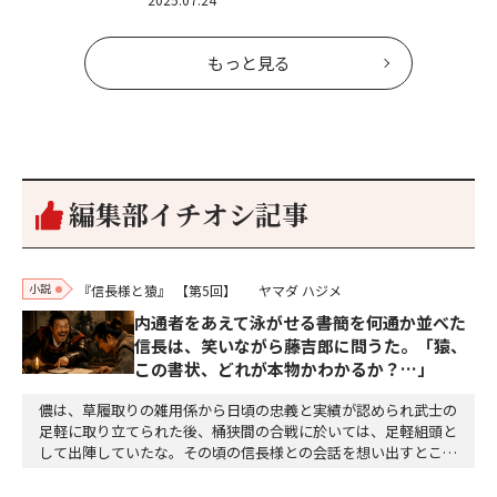
もっと見る
編集部イチオシ記事
小説
『信長様と猿』
【第5回】
ヤマダ ハジメ
内通者をあえて泳がせる――書簡を何通か並べた
信長は、笑いながら藤吉郎に問うた。「猿、
この書状、どれが本物かわかるか？…」
儂は、草履取りの雑用係から日頃の忠義と実績が認められ武士の
足軽に取り立てられた後、桶狭間の合戦に於いては、足軽組頭と
して出陣していたな。その頃の信長様との会話を想い出すとこん
な秘話があったわ。「殿、桶狭間の戦ですが、拙者も組頭として
参加しておりました。勝てる相手とは思えないほど兵の差があり