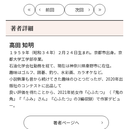
前回
次回
最
の
の
最
初
記
記
新
事
事
著者詳細
へ
へ
高田 知明
１９５９年（昭和３４年）２月２４日生まれ。京都市出身。京
都大学工学部卒業。
石油化学会社勤務を経て、現在は神奈川県秦野市に在住。
趣味はゴルフ、囲碁、釣り、水彩画、カラオケなど。
小説執筆も昔から続けてきた趣味のひとつだったが、2020年出
版社のコンテストに出品して
良い評価を得たことから、2021年処女作『心ふたつ』（『鬼の
角』『「ふみ」さん』『心ふたつ』の3編収録）で作家デビュ
ー。
著者ページへ