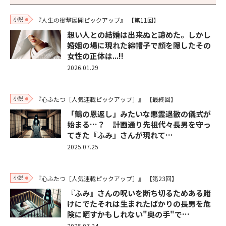
小説
『人生の衝撃展開ピックアップ』
【第11回】
想い人との結婚は出来ぬと諦めた。しかし
婚姻の場に現れた綿帽子で顔を隠したその
女性の正体は...!!
2026.01.29
小説
『心ふたつ［人気連載ピックアップ］』
【最終回】
「鶴の恩返し」みたいな悪霊退散の儀式が
始まる…？ 計画通り先祖代々長男を守っ
てきた『ふみ』さんが現れて…
2025.07.25
小説
『心ふたつ［人気連載ピックアップ］』
【第23回】
『ふみ』さんの呪いを断ち切るためある賭
けにでた――それは生まれたばかりの長男を危
険に晒すかもしれない"奥の手"で…
2025.07.24