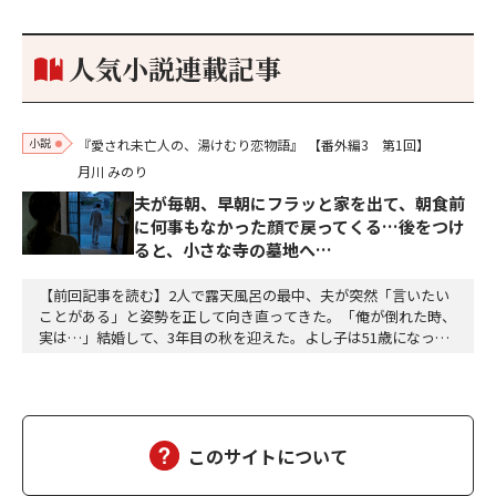
もうした。確か今川勢1万2000に対し織田勢はわずか3000あま
り。どうして勝てたのか、未だにわかりません。…
人気小説連載記事
小説
『愛され未亡人の、湯けむり恋物語』
【番外編3 第1回】
月川 みのり
夫が毎朝、早朝にフラッと家を出て、朝食前
に何事もなかった顔で戻ってくる…後をつけ
ると、小さな寺の墓地へ…
【前回記事を読む】2人で露天風呂の最中、夫が突然「言いたい
ことがある」と姿勢を正して向き直ってきた。「俺が倒れた時、
実は…」結婚して、3年目の秋を迎えた。よし子は51歳になっ
た。藤乃屋の女将として、毎日は穏やかに過ぎていく。山の木々
が色づきはじめ、宿は今日も、静かに賑わっていた。（あの崖っ
ぷちの日から、私は、ずいぶん遠くまで来た。そして、ずいぶ
ん、幸せになった）夫の雅彦は、相変わらず口数は多くな…
このサイトについて