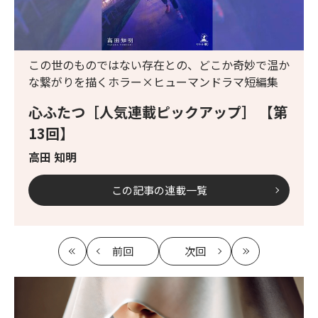
この世のものではない存在との、どこか奇妙で温か
な繋がりを描くホラー×ヒューマンドラマ短編集
心ふたつ［人気連載ピックアップ］ 【第
13回】
高田 知明
この記事の連載一覧
前回
次回
最
の
の
最
初
記
記
新
事
事
へ
へ