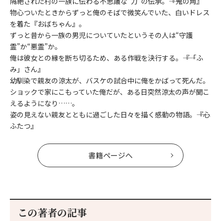
隔絶された村の一族に伝わる不思議な“力”の伝承。――『鬼の角』
物心ついたときからずっと俺のそばで微笑んでいた、白いドレス
を着た『おばちゃん』。
ずっと昔から一族の男児についていたというその人は“守護
霊”か“悪霊”か。
俺は彼女との縁を断ち切るため、ある作戦を決行する。――『「ふ
み」さん』
幼馴染で親友の涼太が、バスケの試合中に俺をかばって死んだ。
ショックで家にこもっていた俺だが、ある日突然涼太の声が聞こ
えるようになり……。
姿の見えない親友とともに過ごした日々を描く感動の物語。――『心
ふたつ』
書籍ページへ
この著者の記事