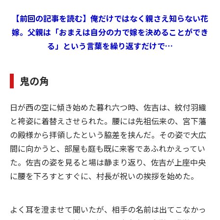
【前回の記事を読む】俺だけではなく親さえ知らない花
嫁。父親は「おまえは自分の力で嫁を決めることができ
る」という言葉を繰り返すだけで…
鬼の角
日が西の空に傾き始めた暮れ六つ時、佐吉は、紋付羽織
と袴姿に着替えさせられた。腰には先祖伝来の、宮下藩
の殿様から拝領したという脇差を挟んだ。その姿で大広
間に向かうと、部屋も庭も既に来客であふれかえってい
た。佐吉の姿を見ると場は静まり返り、佐吉が上座中央
に腰を下ろすとすぐに、村長が祝いの挨拶を始めた。
よく耳を澄ませて聞いたが、相手の名前は出てこなかっ