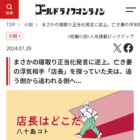
メ
検索
ニ
TOP
小説
まさかの寝取り正当化発言に逆上。亡き妻の浮気相
ュ
ー
小説
短編小説
人気連載ピックアップ
2024.07.29
まさかの寝取り正当化発言に逆上。亡き妻
の浮気相手「店長」を探っていた夫は、追
う側から追われる側へ...