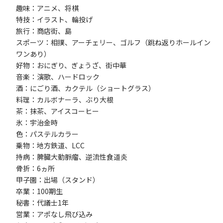
趣味：アニメ、将棋
特技：イラスト、輪投げ
旅行：商店街、島
スポーツ：相撲、アーチェリー、ゴルフ（跳ね返りホールイン
ワンあり）
好物：おにぎり、ぎょうざ、街中華
音楽：演歌、ハードロック
酒：にごり酒、カクテル（ショートグラス）
料理：カルボナーラ、ぶり大根
茶：抹茶、アイスコーヒー
氷：宇治金時
色：パステルカラー
乗物：地方鉄道、LCC
持病：脾臓大動脈瘤、逆流性食道炎
骨折：6ヵ所
甲子園：出場（スタンド）
卒業：100期生
秘書：代議士1年
営業：アポなし飛び込み