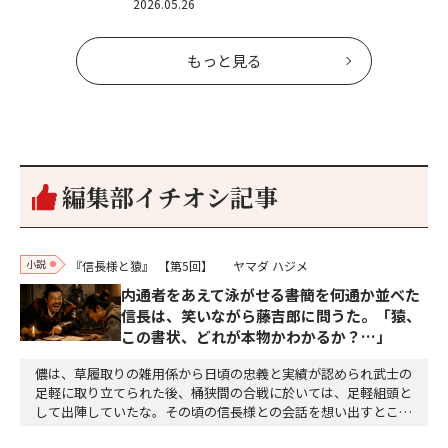
2026.05.26
もっと見る
編集部イチオシ記事
小説
『信長様と猿』
【第5回】
ヤマダ ハジメ
内通者をあえて泳がせる――書簡を何通か並べた
信長は、笑いながら藤吉郎に問うた。「猿、
この書状、どれが本物かわかるか？…」
儂は、草履取りの雑用係から日頃の忠義と実績が認められ武士の
足軽に取り立てられた後、桶狭間の合戦に於いては、足軽組頭と
して出陣していたな。その頃の信長様との会話を想い出すとこん
な秘話があったわ。「殿、桶狭間の戦ですが、拙者も組頭として