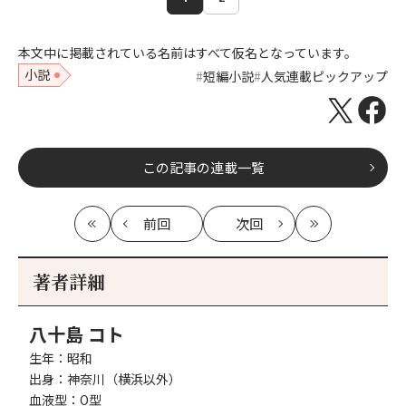
本文中に掲載されている名前はすべて仮名となっています。
小説
短編小説
人気連載ピックアップ
この記事の連載一覧
前回
次回
最
の
の
最
初
記
記
新
事
事
著者詳細
へ
へ
八十島 コト
生年：昭和
出身：神奈川（横浜以外）
血液型：O型