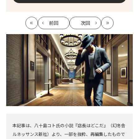
前回
次回
最
の
の
最
初
記
記
新
事
事
へ
へ
本記事は、八十島コト氏の小説『店長はどこだ』（幻冬舎
ルネッサンス新社）より、一部を抜粋、再編集したもので