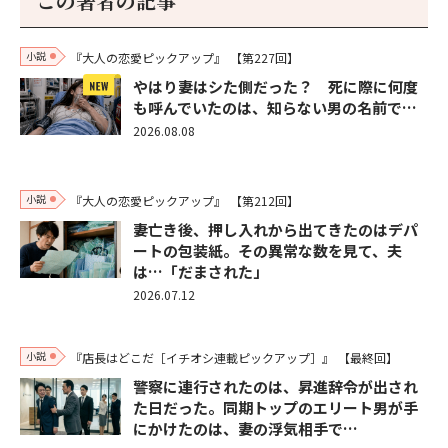
この著者の記事
小説
『大人の恋愛ピックアップ』
【第227回】
やはり妻はシた側だった？ 死に際に何度
も呼んでいたのは、知らない男の名前で…
2026.08.08
小説
『大人の恋愛ピックアップ』
【第212回】
妻亡き後、押し入れから出てきたのはデパ
ートの包装紙。その異常な数を見て、夫
は…「だまされた」
2026.07.12
小説
『店長はどこだ［イチオシ連載ピックアップ］』
【最終回】
警察に連行されたのは、昇進辞令が出され
た日だった。同期トップのエリート男が手
にかけたのは、妻の浮気相手で…