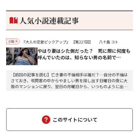
参加しておりました。勝てる相手とは思えないほど兵の差があり
もうした。確か今川勢1万2000に対し織田勢はわずか3000あま
り。どうして勝てたのか、未だにわかりません。…
人気小説連載記事
小説
『大人の恋愛ピックアップ』
【第227回】
八十島 コト
やはり妻はシた側だった？ 死に際に何度も
呼んでいたのは、知らない男の名前で…
【前回の記事を読む】亡き妻の不倫相手は誰だ？…自分の不倫は
さておき、弔問客の中からやましい男を探し出す日曜日の夜に大
阪のマンションに戻り、翌日の月曜日から、いつものように出勤
した。達郎は、部下を伴って昼食に出た。途中の大阪駅前第二ビ
ルと第三ビルの間で、交通事故があった。ちょうど、救急車が来
て、けが人が運ばれるところだった。智子もあのようにして、運
ばれたのだろうか……ついつい達郎は、智子が運ばれる…
このサイトについて