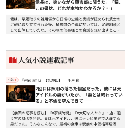
信長は、笑いながら藤吉郎に問うた。「猿、
この書状、どれが本物かわかるか？…」
儂は、草履取りの雑用係から日頃の忠義と実績が認められ武士の
足軽に取り立てられた後、桶狭間の合戦に於いては、足軽組頭と
して出陣していたな。その頃の信長様との会話を想い出すとこん
な秘話があったわ。「殿、桶狭間の戦ですが、拙者も組頭として
参加しておりました。勝てる相手とは思えないほど兵の差があり
もうした。確か今川勢1万2000に対し織田勢はわずか3000あま
り。どうして勝てたのか、未だにわかりません。…
人気小説連載記事
小説
『who am I』
【第30回】
千戸 嶺
2回目は照明の落ちた個室だった。彼には元
アイドルの妻がいたが、「妻とは終わってい
る」と不倫を望んできて——
【前回の記事を読む】『#家族時間』『#大切な人たち』…店に通
う客のSNSを発見。妻は元アイドル、彼はテレビ業界で活躍する
男だった。そんなこんなで、最初の食事は駅前の中価格帯居酒屋
だった。テーブル席。開けた空間。周囲の喧噪。「偶然同じ店に