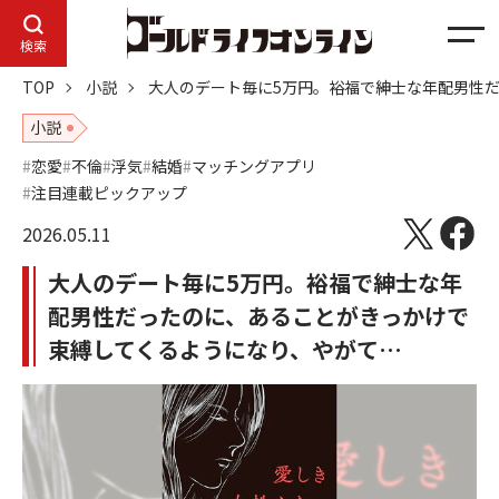
メ
検索
ニ
TOP
小説
大人のデート毎に5万円。裕福で紳士な年配男性
ュ
ー
小説
恋愛
不倫
浮気
結婚
マッチングアプリ
注目連載ピックアップ
2026.05.11
大人のデート毎に5万円。裕福で紳士な年
配男性だったのに、あることがきっかけで
束縛してくるようになり、やがて…