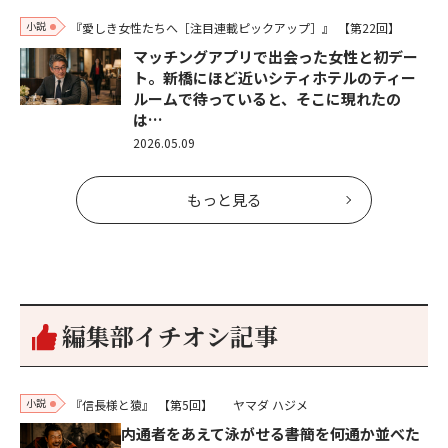
小説
『愛しき女性たちへ［注目連載ピックアップ］』
【第22回】
マッチングアプリで出会った女性と初デー
ト。新橋にほど近いシティホテルのティー
ルームで待っていると、そこに現れたの
は…
2026.05.09
もっと見る
編集部イチオシ記事
小説
『信長様と猿』
【第5回】
ヤマダ ハジメ
内通者をあえて泳がせる――書簡を何通か並べた