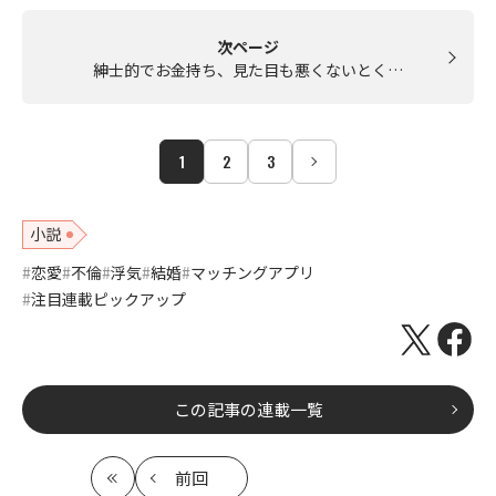
次ページ
紳士的でお金持ち、見た目も悪くないとく…
1
2
3
小説
恋愛
不倫
浮気
結婚
マッチングアプリ
注目連載ピックアップ
この記事の連載一覧
前回
最
の