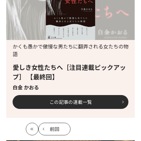
かくも愚かで傲慢な男たちに翻弄される女たちの物
語
愛しき女性たちへ［注目連載ピックアッ
プ］ 【最終回】
白金 かおる
この記事の連載一覧
前回
最
の
初
記