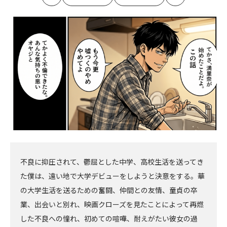
最
の
の
最
初
記
記
新
事
事
へ
へ
不良に抑圧されて、鬱屈とした中学、高校生活を送ってき
た僕は、遠い地で大学デビューをしようと決意をする。華
の大学生活を送るための奮闘、仲間との友情、童貞の卒
業、出会いと別れ、映画クローズを見たことによって再燃
した不良への憧れ、初めての喧嘩、耐えがたい彼女の過