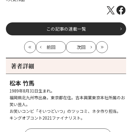
この記事の連載一覧
前回
次回
最
の
の
最
初
記
記
新
事
事
著者詳細
へ
へ
松本 竹馬
1989年8月31日生まれ。
福岡県北九州市出身。東京都在住。吉本興業東京本社所属のお
笑い芸人。
お笑いコンビ「そいつどいつ」のツッコミ、ネタ作り担当。
キングオブコント2021ファイナリスト。