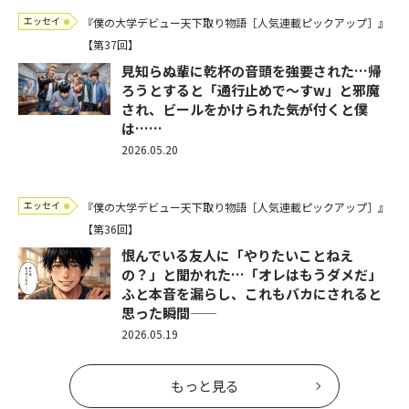
エッセイ
『僕の大学デビュー天下取り物語［人気連載ピックアップ］』
【第37回】
見知らぬ輩に乾杯の音頭を強要された…帰
ろうとすると「通行止めで～すw」と邪魔
され、ビールをかけられた――気が付くと僕
は……
2026.05.20
エッセイ
『僕の大学デビュー天下取り物語［人気連載ピックアップ］』
【第36回】
恨んでいる友人に「やりたいことねえ
の？」と聞かれた…「オレはもうダメだ」
ふと本音を漏らし、これもバカにされると
思った瞬間――
2026.05.19
もっと見る