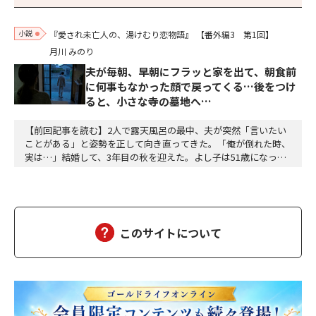
小説
『愛され未亡人の、湯けむり恋物語』
【番外編3 第1回】
月川 みのり
夫が毎朝、早朝にフラッと家を出て、朝食前
に何事もなかった顔で戻ってくる…後をつけ
ると、小さな寺の墓地へ…
【前回記事を読む】2人で露天風呂の最中、夫が突然「言いたい
ことがある」と姿勢を正して向き直ってきた。「俺が倒れた時、
実は…」結婚して、3年目の秋を迎えた。よし子は51歳になっ
た。藤乃屋の女将として、毎日は穏やかに過ぎていく。山の木々
が色づきはじめ、宿は今日も、静かに賑わっていた。（あの崖っ
ぷちの日から、私は、ずいぶん遠くまで来た。そして、ずいぶ
ん、幸せになった）夫の雅彦は、相変わらず口数は多くな…
このサイトについて