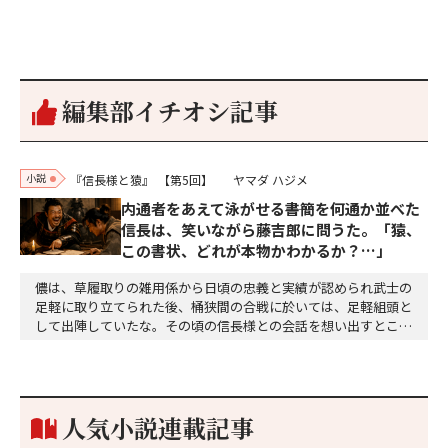
編集部イチオシ記事
小説
『信長様と猿』
【第5回】
ヤマダ ハジメ
内通者をあえて泳がせる――書簡を何通か並べた
信長は、笑いながら藤吉郎に問うた。「猿、
この書状、どれが本物かわかるか？…」
儂は、草履取りの雑用係から日頃の忠義と実績が認められ武士の
足軽に取り立てられた後、桶狭間の合戦に於いては、足軽組頭と
して出陣していたな。その頃の信長様との会話を想い出すとこん
な秘話があったわ。「殿、桶狭間の戦ですが、拙者も組頭として
参加しておりました。勝てる相手とは思えないほど兵の差があり
もうした。確か今川勢1万2000に対し織田勢はわずか3000あま
り。どうして勝てたのか、未だにわかりません。…
人気小説連載記事