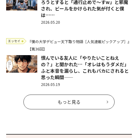
ろうとすると「通行止めで～すw」と邪魔
され、ビールをかけられた――気が付くと僕
は……
2026.05.20
エッセイ
『僕の大学デビュー天下取り物語［人気連載ピックアップ］』
【第36回】
恨んでいる友人に「やりたいことねえ
の？」と聞かれた…「オレはもうダメだ」
ふと本音を漏らし、これもバカにされると
思った瞬間――
2026.05.19
もっと見る