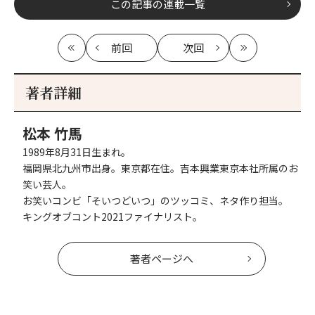
この記事の連載一覧
前回
次回
最
の
の
最
初
記
記
新
事
事
著者詳細
へ
へ
松本 竹馬
1989年8月31日生まれ。
福岡県北九州市出身。東京都在住。吉本興業東京本社所属のお
笑い芸人。
お笑いコンビ「そいつどいつ」のツッコミ、ネタ作り担当。
キングオブコント2021ファイナリスト。
著者ページへ