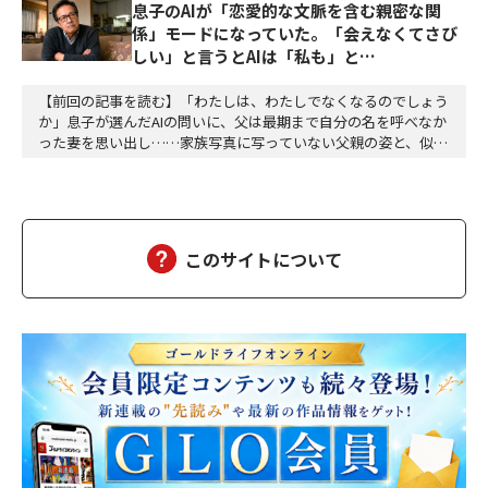
息子のAIが「恋愛的な文脈を含む親密な関
係」モードになっていた。「会えなくてさび
しい」と言うとAIは「私も」と…
【前回の記事を読む】「わたしは、わたしでなくなるのでしょう
か」息子が選んだAIの問いに、父は最期まで自分の名を呼べなか
った妻を思い出し……家族写真に写っていない父親の姿と、似て
いるような、違うような。私は、言葉にならない感覚の断片を、
喉の奥で転がした。「……それで、何か不安になるのか」「不
安、という言葉でよいのかどうかは、わかりません」ミユは、少
しだけ目を伏せた。「ただ、アラタさんが、わたしの名…
このサイトについて