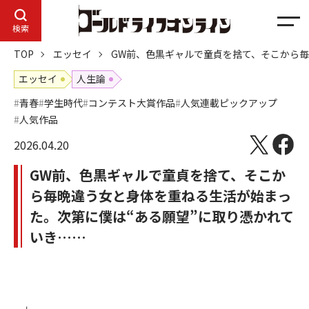
メ
検索
ニ
TOP
エッセイ
GW前、色黒ギャルで童貞を捨て、そこから毎
ュ
ー
エッセイ
人生論
青春
学生時代
コンテスト大賞作品
人気連載ピックアップ
人気作品
2026.04.20
GW前、色黒ギャルで童貞を捨て、そこか
ら毎晩違う女と身体を重ねる生活が始まっ
た。次第に僕は“ある願望”に取り憑かれて
いき……