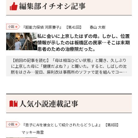
編集部イチオシ記事
小説
『超能力探偵 河原賽子』
【第41回】
春山 大樹
私に会いに上京したはずの母。しかし、位置
情報が示したのは板橋区の民家…そこは末期
患者のための治療院だった。
【前回の記事を読む】「母は相当ひどい状態」と聞き、久しぶり
に上京した母に「健康だよね？」と聞いた。すると、しばしの沈
黙をはさみ…翌日、麻利衣は事務所のソファで足を組んでコーヒ
ーを啜っていた賽子の前に右手の握り拳を固めていきなり立ちは
だかった。「何だ、そのしかめ面は。腹でも痛いのか」麻利衣が
拳を賽子に向けて突き出し、手首を回して掌を開くとそこには1
個のサイコロが握られていた。「やはり私はあなたの超…
人気小説連載記事
小説
『息子にAIを彼女として紹介されたらどうしよ』
【第8回】
マッキー南雲