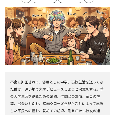
最
の
の
最
初
記
記
新
事
事
へ
へ
不良に抑圧されて、鬱屈とした中学、高校生活を送ってき
た僕は、遠い地で大学デビューをしようと決意をする。華
の大学生活を送るための奮闘、仲間との友情、童貞の卒
業、出会いと別れ、映画クローズを見たことによって再燃
した不良への憧れ、初めての喧嘩、耐えがたい彼女の過