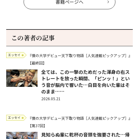
書籍ページへ
この著者の記事
エッセイ
『僕の大学デビュー天下取り物語［人気連載ピックアップ］』
【最終回】
全ては、この一撃のためだった――渾身の右ス
トレートを放った瞬間、「ピンッ！」とい
う音が脳内で響いた…白目を向いた輩はそ
のまま……
2026.05.21
エッセイ
『僕の大学デビュー天下取り物語［人気連載ピックアップ］』
【第37回】
見知らぬ輩に乾杯の音頭を強要された…帰