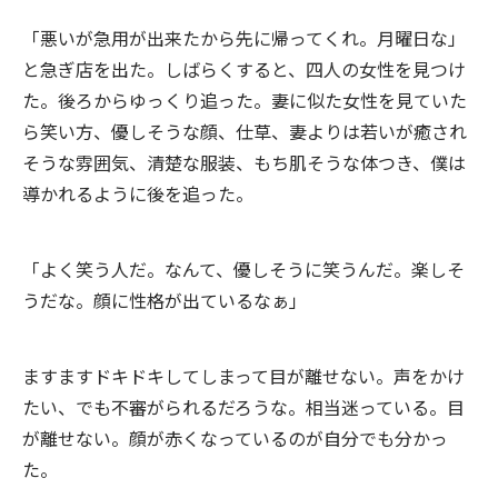
「悪いが急用が出来たから先に帰ってくれ。月曜日な」
と急ぎ店を出た。しばらくすると、四人の女性を見つけ
た。後ろからゆっくり追った。妻に似た女性を見ていた
ら笑い方、優しそうな顔、仕草、妻よりは若いが癒され
そうな雰囲気、清楚な服装、もち肌そうな体つき、僕は
導かれるように後を追った。
「よく笑う人だ。なんて、優しそうに笑うんだ。楽しそ
うだな。顔に性格が出ているなぁ」
ますますドキドキしてしまって目が離せない。声をかけ
たい、でも不審がられるだろうな。相当迷っている。目
が離せない。顔が赤くなっているのが自分でも分かっ
た。