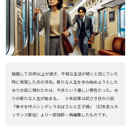
へ
へ
結婚して30年以上が過ぎ、平穏な生活が続くと信じていた
時に発覚した夫の浮気。新たな人生を歩み始めようとした
ゆりの前に現れたのは、今井という優しい男性だった。ゆ
りの新たな人生が始まる。 ※本記事は武さき氏の小説
『幸せを呼ぶシンデレラおばさんと王子様』（幻冬舎ルネ
ッサンス新社）より一部抜粋・再編集したものです。