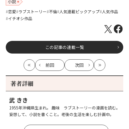
小説
恋愛
ラブストーリー
不倫
人気連載ピックアップ
人気作品
イチオシ作品
この記事の連載一覧
前回
次回
最
の
の
最
初
記
記
新
事
事
著者詳細
へ
へ
武 きき
1955年沖縄県生まれ。 趣味 ラブストーリーの漫画を読む。
妄想して、小説を書くこと。老後の生活を楽しむ計画中。