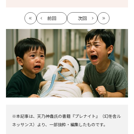
前回
次回
最
の
の
最
初
記
記
新
事
事
へ
へ
※本記事は、天乃神龕氏の書籍『プレナイト』（幻冬舎ル
ネッサンス）より、一部抜粋・編集したものです。