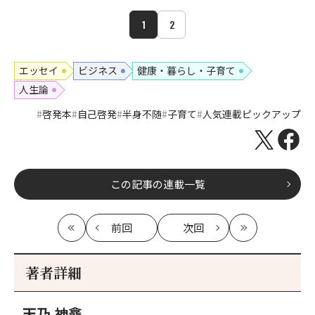
1
2
エッセイ
ビジネス
健康・暮らし・子育て
人生論
啓発本
自己啓発
半身不随
子育て
人気連載ピックアップ
この記事の連載一覧
前回
次回
最
の
の
最
初
記
記
新
事
事
著者詳細
へ
へ
天乃 神龕