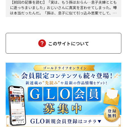
【前回の記事を読む】「実は、もう孫はおらん…息子夫婦ととも
に逝っちまいました」おじいさんに真実を言わせてしまった。噂
は本当だったんだ。「孫は、息子に似て引っ込み思案でして、身
体も弱く、赤ん坊の頃からよく熱を出す子でした――」わたしは困惑
した。会って二回目の、それも縁の浅い相手に打ち明ける内容じ
ゃない。だからと言って、今さら止めろとも言いにくいし、耳を
塞ぐわけにもいかない。「仲の良い子もおらず、ず…
このサイトについて