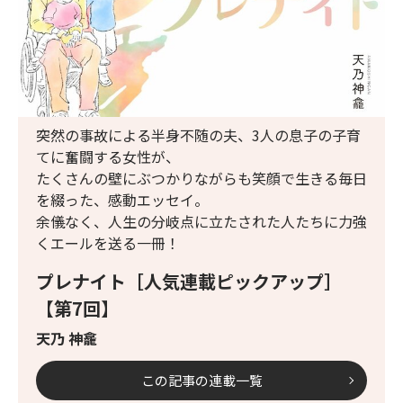
突然の事故による半身不随の夫、3人の息子の子育
てに奮闘する女性が、
たくさんの壁にぶつかりながらも笑顔で生きる毎日
を綴った、感動エッセイ。
余儀なく、人生の分岐点に立たされた人たちに力強
くエールを送る一冊！
プレナイト［人気連載ピックアップ］
【第7回】
天乃 神龕
この記事の連載一覧