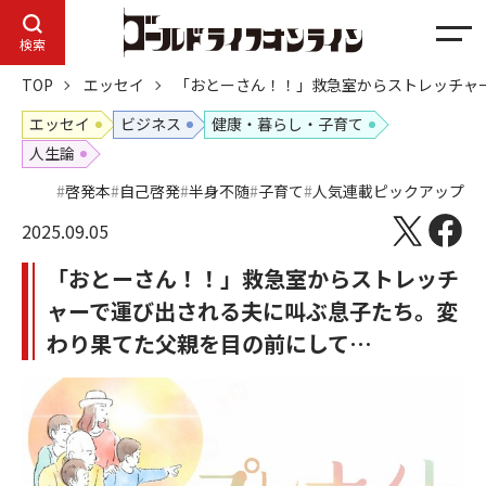
メ
検索
ニ
TOP
エッセイ
「おとーさん！！」救急室からストレッチャ
ュ
ー
エッセイ
ビジネス
健康・暮らし・子育て
人生論
啓発本
自己啓発
半身不随
子育て
人気連載ピックアップ
2025.09.05
「おとーさん！！」救急室からストレッチ
ャーで運び出される夫に叫ぶ息子たち。変
わり果てた父親を目の前にして…