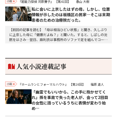
小説
『超能力探偵 河原賽子』
【第41回】
春山 大樹
私に会いに上京したはずの母。しかし、位置
情報が示したのは板橋区の民家…そこは末期
患者のための治療院だった。
【前回の記事を読む】「母は相当ひどい状態」と聞き、久しぶり
に上京した母に「健康だよね？」と聞いた。すると、しばしの沈
黙をはさみ…翌日、麻利衣は事務所のソファで足を組んでコーヒ
ーを啜っていた賽子の前に右手の握り拳を固めていきなり立ちは
だかった。「何だ、そのしかめ面は。腹でも痛いのか」麻利衣が
拳を賽子に向けて突き出し、手首を回して掌を開くとそこには1
個のサイコロが握られていた。「やはり私はあなたの超…
人気小説連載記事
小説
『ホームランとフォーマルハウト』
【第16回】
福原 道人
「幽霊でもいいから、この手に抱かせてく
れ」孫を事故で失った老人が、会って2回目
の女性に語っているうちに表情が変わり始
め…