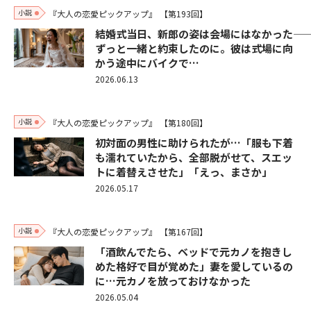
小説
『大人の恋愛ピックアップ』
【第193回】
結婚式当日、新郎の姿は会場にはなかった――
ずっと一緒と約束したのに。彼は式場に向
かう途中にバイクで…
2026.06.13
小説
『大人の恋愛ピックアップ』
【第180回】
初対面の男性に助けられたが…「服も下着
も濡れていたから、全部脱がせて、スエッ
トに着替えさせた」「えっ、まさか」
2026.05.17
小説
『大人の恋愛ピックアップ』
【第167回】
「酒飲んでたら、ベッドで元カノを抱きし
めた格好で目が覚めた」妻を愛しているの
に…元カノを放っておけなかった
2026.05.04