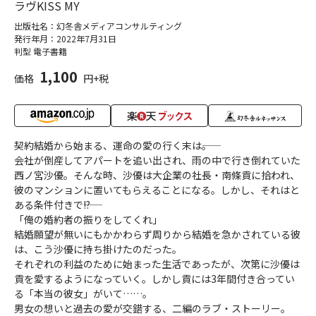
ラヴKISS MY
出版社名：幻冬舎メディアコンサルティング
発行年月：2022年7月31日
判型 電子書籍
1,100
価格
円+税
契約結婚から始まる、運命の愛の行く末は――。
会社が倒産してアパートを追い出され、雨の中で行き倒れていた
西ノ宮沙優。そんな時、沙優は大企業の社長・南條貢に拾われ、
彼のマンションに置いてもらえることになる。しかし、それはと
ある条件付きで――!?
「俺の婚約者の振りをしてくれ」
結婚願望が無いにもかかわらず周りから結婚を急かされている彼
は、こう沙優に持ち掛けたのだった。
それぞれの利益のために始まった生活であったが、次第に沙優は
貢を愛するようになっていく。しかし貢には3年間付き合ってい
る「本当の彼女」がいて……。
男女の想いと過去の愛が交錯する、二編のラブ・ストーリー。