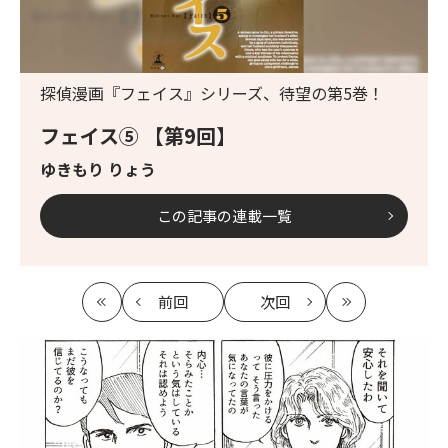
探偵漫画『フェイス』シリーズ、待望の第5巻！
フェイス⑤ 【第9回】
ゆきもり りょう
この記事の連載一覧
前回
次回
最
の
の
最
初
記
記
新
事
事
へ
へ