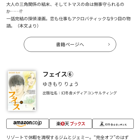
大人の三角関係の結末、そしてトマスの命は無事守られるの
か……!?
一話完結の探偵漫画。恋も仕事もアクロバティックな9つ目の物
語。（本文より）
書籍ページへ
フェイス⑥
ゆきもり りょう
出版社名：幻冬舎メディアコンサルティング
リゾートで休暇を満喫するジムとジェミー。“完全オフ”のはず