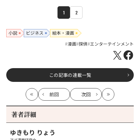
1
2
小説
ビジネス
絵本・漫画
漫画
探偵
エンターテインメント
この記事の連載一覧
前回
次回
最
の
の
最
初
記
記
新
事
事
著者詳細
へ
へ
ゆきもり りょう
アズ漫画研究会