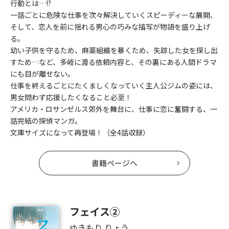
行動とは…!?
一話ごとに危険な仕事を次々解決していくスピーディーな展開、
そして、恋人を前に揺れる男心の巧みな描写が物語を盛り上げ
る。
幼い子供を守るため、麻薬組織を暴くため、失踪した女を探し出
すため…など、多岐に渡る依頼内容と、その裏にある人間ドラマ
にも目が離せない。
仕事を終えるごとにたくましくなっていく主人公ジムの姿には、
男女問わず応援したくなること必至！
アメリカ・ロサンゼルス郊外を舞台に、仕事に恋に奮闘する、一
話完結の探偵マンガ。
文庫サイズになって再登場！（全4話収録）
書籍ページへ
フェイス②
ゆきもり りょう