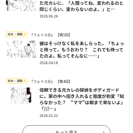
た元カレに、「人間ってね、変われるのと
同じくらい、変わらないのよ。」と…
2026.06.26
絵本・漫画
『フェイス⑥』
【第5回】
彼はそっけなく私をあしらった。「ちょっ
と待って。もうおわり？ これでも待って
たのよ。私ってそんなに……」
2026.04.18
絵本・漫画
『フェイス⑥』
【第4回】
信頼できる元カレの探偵をボディガード
に。家の中へ招き入れると態度が豹変「知
らなかった？ "ママ"は朝まで来ないよ」
「///…」
2026.02.22
もっと見る