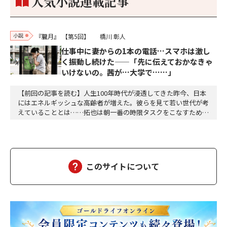
人気小説連載記事
小説
『朧月』
【第5回】
橋川 彰人
仕事中に妻からの1本の電話…スマホは激し
く振動し続けた——「先に伝えておかなきゃ
いけないの。茜が…大学で……」
【前回の記事を読む】人生100年時代が浸透してきた昨今、日本
にはエネルギッシュな高齢者が増えた。彼らを見て若い世代が考
えていることとは……拓也は朝一番の時限タスクをこなすために
オフィスへは毎朝七時三十分前後に着く。誰もいないオフィスは
空気が澄んでいて自分の動作によって生じる音以外に余計な音が
ない。心地よく平穏な時間が流れる。自分一人の空間にどっぷり
と浸かることができる。このままオフィスには誰も現…
このサイトについて