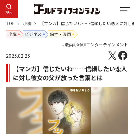
メ
検索
ニ
TOP
小説
【マンガ】信じたいわ……信頼したい恋人に対し
ュ
ー
小説
ビジネス
絵本・漫画
漫画
探偵
エンターテインメント
2025.02.25
【マンガ】信じたいわ……信頼したい恋人
に対し彼女の父が放った言葉とは