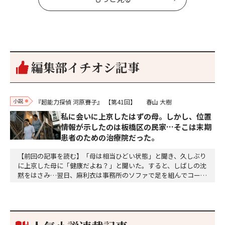
編集部イチオシ記事
小説
『超能力探偵 河原賽子』
【第41回】
春山 大樹
私に会いに上京したはずの母。しかし、位置
情報が示したのは板橋区の民家…そこは末期
患者のための治療院だった。
【前回の記事を読む】「母は相当ひどい状態」と聞き、久しぶり
に上京した母に「健康だよね？」と聞いた。すると、しばしの沈
黙をはさみ…翌日、麻利衣は事務所のソファで足を組んでコーヒ
ーを啜っていた賽子の前に右手の握り拳を固めていきなり立ちは
だかった。「何だ、そのしかめ面は。腹でも痛いのか」麻利衣が
拳を賽子に向けて突き出し、手首を回して掌を開くとそこには1
個のサイコロが握られていた。「やはり私はあなたの超…